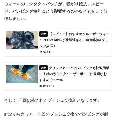
ウィールのコンタクトパッチが、転がり抵抗、スピー
ド、パンピング性能にどう影響するのか
なども交えて解
説しました。
【レビュー】おすすめクルーザーウィー
ルPLOW KINGが快適過ぎる！速度維持&グリ
ップ抜群！
2020-05-11
グリップアップでパンピングも快適簡単
に！elosやミニクルーザーボードに最適なお
すすめウィール
2020-08-15
そして!!今回は残されたブッシュ交換編となります。
結論から言うと、今回の
ブッシュ交換でパンピングが劇