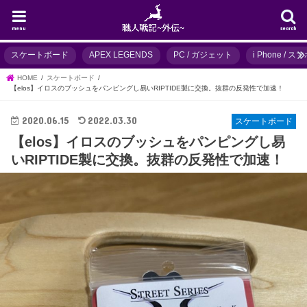
menu
search
スケートボード
APEX LEGENDS
PC / ガジェット
i Phone / 
HOME
スケートボード
【elos】イロスのブッシュをパンピングし易いRIPTIDE製に交換。抜群の反発性で加速！
2020.06.15
2022.03.30
スケートボード
【elos】イロスのブッシュをパンピングし易
いRIPTIDE製に交換。抜群の反発性で加速！