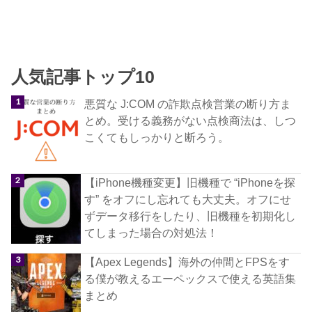
人気記事トップ10
悪質な J:COM の詐欺点検営業の断り方ま
とめ。受ける義務がない点検商法は、しつ
こくてもしっかりと断ろう。
【iPhone機種変更】旧機種で “iPhoneを探
す” をオフにし忘れても大丈夫。オフにせ
ずデータ移行をしたり、旧機種を初期化し
てしまった場合の対処法！
【Apex Legends】海外の仲間とFPSをす
る僕が教えるエーペックスで使える英語集
まとめ