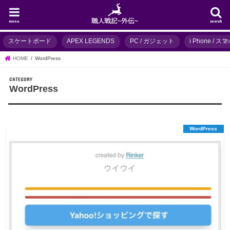
menu
search
スケートボード
APEX LEGENDS
PC / ガジェット
i Phone / 
HOME
WordPress
WordPress
WordPress