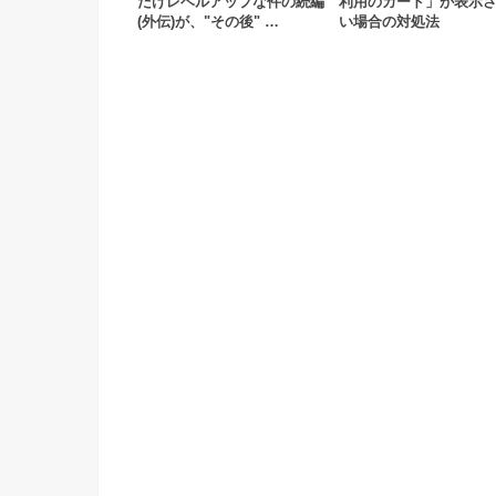
だけレベルアップな件の続編
利用のカード」が表示
(外伝)が、"その後" …
い場合の対処法