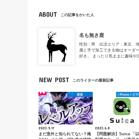
ABOUT
この記事をかいた人
名も無き鹿
性別：男 出没エリア：東京、
属と手で加工できる物はオーダー
好き。 まったり気ままに趣味や
NEW POST
このライターの最新記事
漫画
i Phone / 
2023.9.17
2023.6.8
まだ意外と知られてない？俺
【問題解決】Suica 「