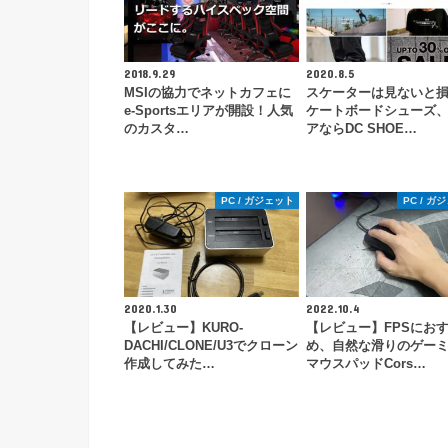
2018.9.29
2020.8.5
MSIの協力でネットカフェに
スケーターは見ないと
e-Sportsエリアが開設！人気
ケートボードシューズ
のカスタ…
アならDC SHOE…
PC / ガジェット
PC / ガ
2020.1.30
2022.10.4
【レビュー】KURO-
【レビュー】FPSにお
DACHI/CLONE/U3でクローン
め、自然な滑りのゲー
作成してみた…
マウスパッドCors…