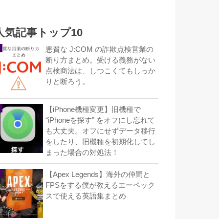
人気記事トップ10
悪質な J:COM の詐欺点検営業の
断り方まとめ。受ける義務がない
点検商法は、しつこくてもしっか
りと断ろう。
【iPhone機種変更】旧機種で
“iPhoneを探す” をオフにし忘れて
も大丈夫。オフにせずデータ移行
をしたり、旧機種を初期化してし
まった場合の対処法！
【Apex Legends】海外の仲間と
FPSをする僕が教えるエーペック
スで使える英語集まとめ