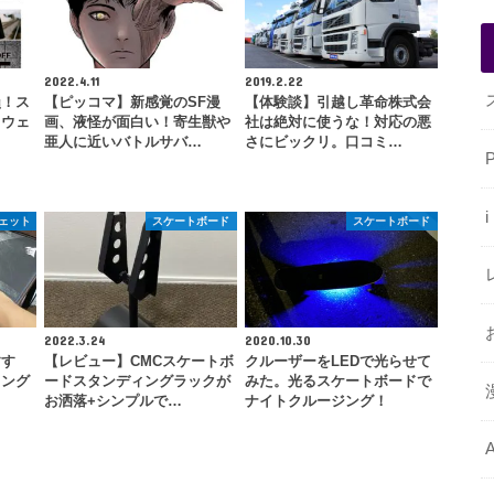
2022.4.11
2019.2.22
損！ス
【ピッコマ】新感覚のSF漫
【体験談】引越し革命株式会
、ウェ
画、液怪が面白い！寄生獣や
社は絶対に使うな！対応の悪
亜人に近いバトルサバ…
さにビックリ。口コミ…
ジェット
スケートボード
スケートボード
2022.3.24
2020.10.30
すす
【レビュー】CMCスケートボ
クルーザーをLEDで光らせて
ミング
ードスタンディングラックが
みた。光るスケートボードで
お洒落+シンプルで…
ナイトクルージング！