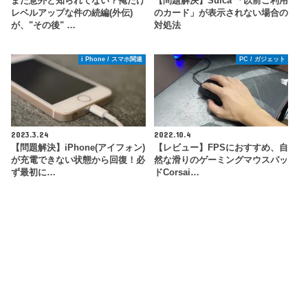
まだ意外と知られてない？俺だけ
【問題解決】Suica 「以前ご利用
レベルアップな件の続編(外伝)
のカード」が表示されない場合の
が、"その後" …
対処法
i Phone / スマホ関連
PC / ガジェット
2023.3.24
2022.10.4
【問題解決】iPhone(アイフォン)
【レビュー】FPSにおすすめ、自
が充電できない状態から回復！必
然な滑りのゲーミングマウスパッ
ず最初に…
ドCorsai…