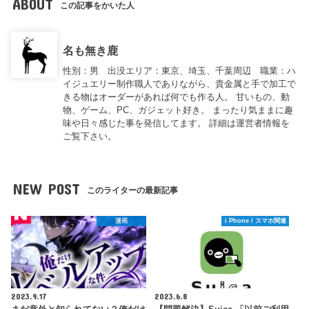
ABOUT
この記事をかいた人
名も無き鹿
性別：男 出没エリア：東京、埼玉、千葉周辺 職業：ハ
イジュエリー制作職人でありながら、貴金属と手で加工で
きる物はオーダーがあれば何でも作る人。 甘いもの、動
物、ゲーム、PC、ガジェット好き。 まったり気ままに趣
味や日々感じた事を発信してます。 詳細は運営者情報を
ご覧下さい。
NEW POST
このライターの最新記事
漫画
i Phone / スマホ関連
2023.9.17
2023.6.8