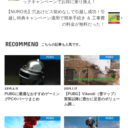
ックキャンペーンでお得に乗り換え！
【NURO光】穴あけビス留めなしで引越し成功！引
越し特典キャンペーン適用で簡単手続き ＆ 工事費
の料金が無料だった！
RECOMMEND
こちらの記事も人気です。
PUBG
PUBG
2019.6.11
2019.1.17
PUBGに最適なおすすめゲーミン
【PUBG】Vikendi（雪マップ）
グPCやパーツまとめ
実装以降に密かに足音のボリュー
ム調…
PUBG
PUBG