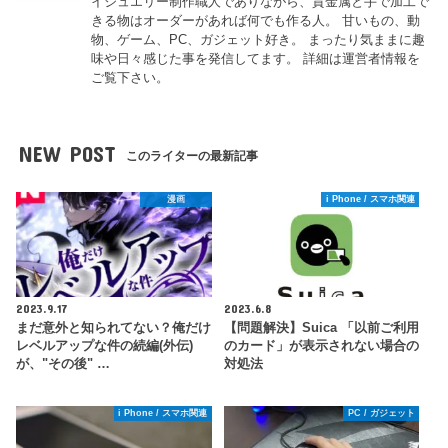
イジュエリー制作職人でありながら、貴金属と手で加工で
きる物はオーダーがあれば何でも作る人。 甘いもの、動
物、ゲーム、PC、ガジェット好き。 まったり気ままに趣
味や日々感じた事を発信してます。 詳細は運営者情報を
ご覧下さい。
NEW POST
このライターの最新記事
漫画
i Phone / スマホ関連
2023.9.17
2023.6.8
まだ意外と知られてない？俺だけ
【問題解決】Suica 「以前ご利用
レベルアップな件の続編(外伝)
のカード」が表示されない場合の
が、"その後" …
対処法
i Phone / スマホ関連
PC / ガジェット