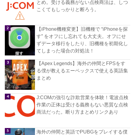
とめ。受ける義務がない点検商法は、しつ
こくてもしっかりと断ろう。
【iPhone機種変更】旧機種で “iPhoneを探
す” をオフにし忘れても大丈夫。オフにせ
ずデータ移行をしたり、旧機種を初期化し
てしまった場合の対処法！
【Apex Legends】海外の仲間とFPSをす
る僕が教えるエーペックスで使える英語集
まとめ
J:COMの強引な詐欺営業を体験！電波点検
作業の正体は受ける義務もない悪質な点検
商法だった。断り方まとめリンクあり
海外の仲間と英語でPUBGをプレイする僕