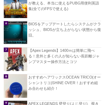
が教える、本当に使えるPUBG用便利英語
集(全てのFPSで使える)
BIOSをアップデートしたらシステムがクラ
ッシュ、BIOSが立ち上がらない状態から復
旧。
【Apex Legends】1400ｍは簡単に飛べ
る！意外と多くの人が知らない長距離ジャ
ンプマスター操作方法とコツ
おすすめヘアワックスOCEAN TRICO(オー
シャントリコ)SHINE OVER！おすすめ組
み合わせも紹介！
APEX LEGENDS 壁登り(よじ登り)、覗き