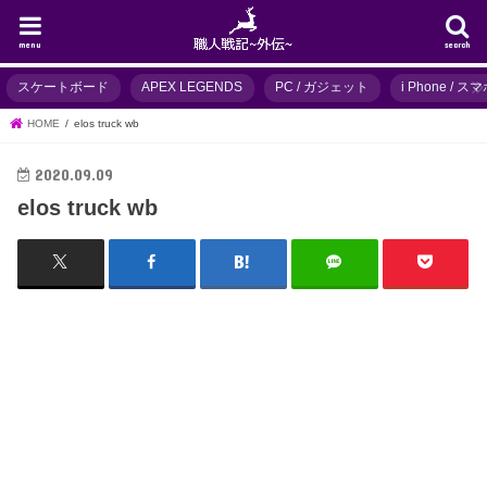
menu
search
スケートボード
APEX LEGENDS
PC / ガジェット
i Phone / 
HOME
elos truck wb
2020.09.09
elos truck wb