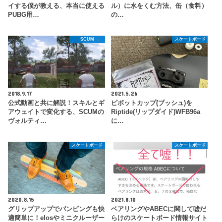
イする僕が教える、本当に使える
ル）に水をくむ方法、缶（食料）
PUBG用…
の…
SCUM
スケートボード
2018.9.17
2021.5.26
公式動画と共に解説！スキルとギ
ピボットカップ(ブッシュ)を
アウェイトで変化する、SCUMの
Riptide(リップダイド)WFB96a
ヴォルティ…
に…
スケートボード
スケートボード
2020.8.15
2021.8.10
グリップアップでパンピングも快
ベアリングやABECに関して嘘だ
適簡単に！elosやミニクルーザー
らけのスケートボード情報サイト