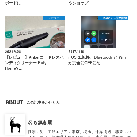
ボードに…
やショップ…
レビュー
i Phone / スマホ関連
2021.9.28
2017.11.15
【レビュー】Ankerコードレスハ
i OS 11以降、Bluetooth と Wifi
ンディクリーナー Eufy
が完全にOFFにな…
HomeV…
ABOUT
この記事をかいた人
名も無き鹿
性別：男 出没エリア：東京、埼玉、千葉周辺 職業：ハ