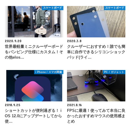
スケートボード
スケートボード
2020.9.20
2020.3.8
世界最軽量ミニクルーザーボード
クルーザーにおすすめ！誰でも簡
をパンピング仕様にカスタム！そ
単に自作できるシリコンショック
の他elos…
パッド(ライ…
i Phone / スマホ関連
PC / ガジェット
2018.9.25
2021.8.16
ショートカットが便利過ぎる！ i
FPSに最適！使ってみて本当に良
OS 12.0にアップデートしてから
かったおすすめマウスの使用感ま
使…
とめ