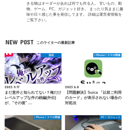
きる物はオーダーがあれば何でも作る人。 甘いもの、動
物、ゲーム、PC、ガジェット好き。 まったり気ままに趣
味や日々感じた事を発信してます。 詳細は運営者情報を
ご覧下さい。
NEW POST
このライターの最新記事
漫画
i Phone / スマホ関連
2023.9.17
2023.6.8
まだ意外と知られてない？俺だけ
【問題解決】Suica 「以前ご利用
レベルアップな件の続編(外伝)
のカード」が表示されない場合の
が、"その後" …
対処法
i Phone / スマホ関連
PC / ガジェット