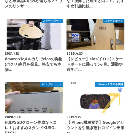
など布製品の汚れが落ちるアイリ
な！後悔した理由と口コミ。おす
スのリンサー…
すめ引越比較…
スケートボード
スケートボード
2021.1.12
2020.4.23
Amazonやメルカリでelosの偽物
【レビュー】elos(イロス)スケー
(パクリ)商品を発見。格安でも本
トボードに乗って3ヶ月。通勤や
物…
通学に…
PC / ガジェット
i Phone / スマホ関連
2020.1.28
2019.9.27
HDD/SSDクローン作成ならコ
【iPhone機種変更】Googleアカ
レ！おすすめスタンドKURO-
ウントを引継ぎ忘れログイン出来