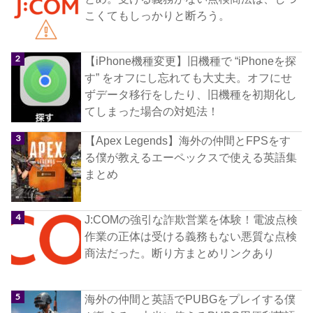
こくてもしっかりと断ろう。
【iPhone機種変更】旧機種で “iPhoneを探
す” をオフにし忘れても大丈夫。オフにせ
ずデータ移行をしたり、旧機種を初期化し
てしまった場合の対処法！
【Apex Legends】海外の仲間とFPSをす
る僕が教えるエーペックスで使える英語集
まとめ
J:COMの強引な詐欺営業を体験！電波点検
作業の正体は受ける義務もない悪質な点検
商法だった。断り方まとめリンクあり
海外の仲間と英語でPUBGをプレイする僕