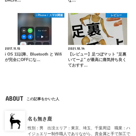
DACHI…
な…
i Phone / スマホ関連
レビュー
2017.11.15
2021.10.14
i OS 11以降、Bluetooth と Wifi
【レビュー】足つぼマット "足裏
が完全にOFFにな…
いてーよ" が最高に痛気持ち良く
ておすす…
ABOUT
この記事をかいた人
名も無き鹿
性別：男 出没エリア：東京、埼玉、千葉周辺 職業：ハ
イジュエリー制作職人でありながら、貴金属と手で加工で