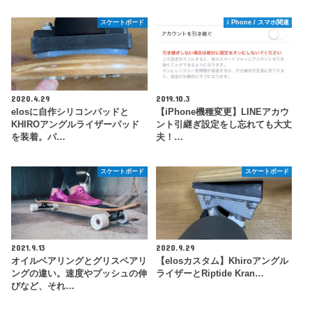
スケートボード
i Phone / スマホ関連
2020.4.29
2019.10.3
elosに自作シリコンパッドと
【iPhone機種変更】LINEアカウ
KHIROアングルライザーパッド
ント引継ぎ設定をし忘れても大丈
を装着。パ…
夫！…
スケートボード
スケートボード
2021.9.13
2020.9.29
オイルベアリングとグリスベアリ
【elosカスタム】Khiroアングル
ングの違い。速度やプッシュの伸
ライザーとRiptide Kran…
びなど、それ…