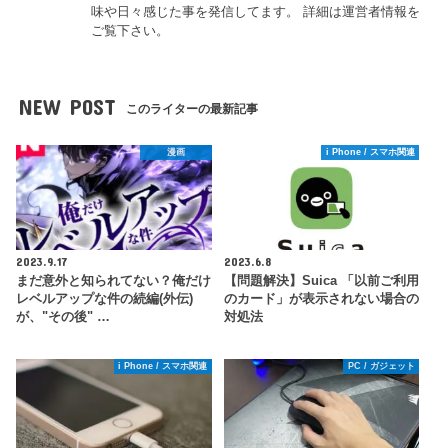
味や日々感じた事を発信してます。 詳細は運営者情報を
ご覧下さい。
NEW POST
このライターの最新記事
漫画
i Phone / スマホ関連
2023.9.17
2023.6.8
まだ意外と知られてない？俺だけ
【問題解決】Suica 「以前ご利用
レベルアップな件の続編(外伝)
のカード」が表示されない場合の
が、"その後" …
対処法
i Phone / スマホ関連
PC / ガジェット