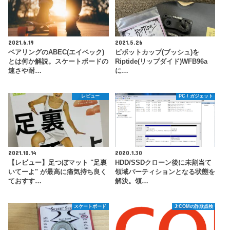
2021.6.19
2021.5.26
ベアリングのABEC(エイベック)
ピボットカップ(ブッシュ)を
とは何か解説。スケートボードの
Riptide(リップダイド)WFB96a
速さや耐…
に…
レビュー
PC / ガジェット
2021.10.14
2020.1.30
【レビュー】足つぼマット "足裏
HDD/SSDクローン後に未割当て
いてーよ" が最高に痛気持ち良く
領域パーティションとなる状態を
ておすす…
解決。領…
スケートボード
J:COMの詐欺点検