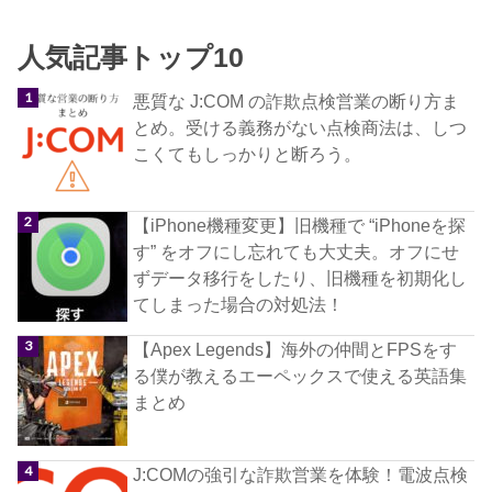
人気記事トップ10
悪質な J:COM の詐欺点検営業の断り方ま
とめ。受ける義務がない点検商法は、しつ
こくてもしっかりと断ろう。
【iPhone機種変更】旧機種で “iPhoneを探
す” をオフにし忘れても大丈夫。オフにせ
ずデータ移行をしたり、旧機種を初期化し
てしまった場合の対処法！
【Apex Legends】海外の仲間とFPSをす
る僕が教えるエーペックスで使える英語集
まとめ
J:COMの強引な詐欺営業を体験！電波点検