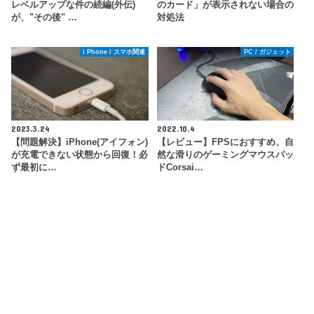
レベルアップな件の続編(外伝)
のカード」が表示されない場合の
が、"その後" …
対処法
i Phone / スマホ関連
PC / ガジェット
2023.3.24
2022.10.4
【問題解決】iPhone(アイフォン)
【レビュー】FPSにおすすめ、自
が充電できない状態から回復！必
然な滑りのゲーミングマウスパッ
ず最初に…
ドCorsai…