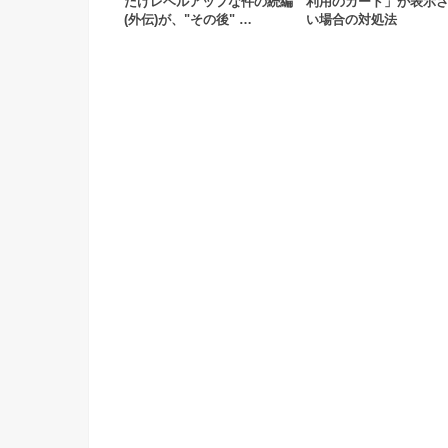
だけレベルアップな件の続編
利用のカード」が表示
(外伝)が、"その後" …
い場合の対処法