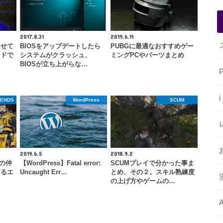
2017.8.31
2019.6.11
らせて
BIOSをアップデートしたら
PUBGに最適なおすすめゲー
ードで
システムがクラッシュ、
ミングPCやパーツまとめ
BIOSが立ち上がらな…
GENDS
WordPress
SCUM
2019.6.5
2018.9.2
外の仲
【WordPress】Fatal error:
SCUMプレイで分かった事ま
えるエ
Uncaught Err…
とめ、その２。スキル熟練度
の上げ方やゲームの…