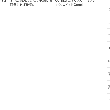
されな
ォン)が充電できない状態から
め、自然な滑りのゲーミング
回復！必ず最初に…
マウスパッドCorsai…