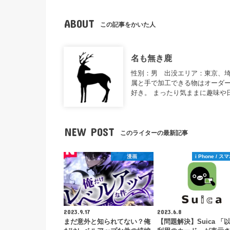
ABOUT
この記事をかいた人
名も無き鹿
性別：男 出没エリア：東京、
属と手で加工できる物はオーダー
好き。 まったり気ままに趣味や
NEW POST
このライターの最新記事
漫画
i Phone / 
2023.9.17
2023.6.8
まだ意外と知られてない？俺
【問題解決】Suica 「