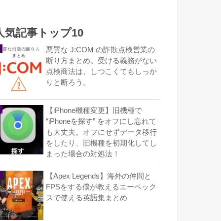
人気記事トップ10
悪質な J:COM の詐欺点検営業の
断り方まとめ。受ける義務がない
点検商法は、しつこくてもしっか
りと断ろう。
【iPhone機種変更】旧機種で
“iPhoneを探す” をオフにし忘れて
も大丈夫。オフにせずデータ移行
をしたり、旧機種を初期化してし
まった場合の対処法！
【Apex Legends】海外の仲間と
FPSをする僕が教えるエーペック
スで使える英語集まとめ