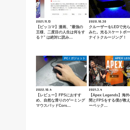
2021.11.13
2020.10.30
【ピッコマ】漫画、"最強の
クルーザーをLEDで光
王様、二度目の人生は何をす
みた。光るスケートボ
る？" は絶対に読み…
ナイトクルージング！
PC / ガジェット
APEX LE
2022.10.4
2021.3.4
【レビュー】FPSにおすす
【Apex Legends】海
め、自然な滑りのゲーミング
間とFPSをする僕が教
マウスパッドCors…
ーペック…