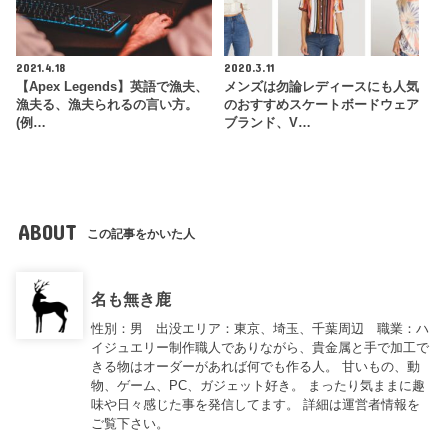
2021.4.18
2020.3.11
【Apex Legends】英語で漁夫、
メンズは勿論レディースにも人気
漁夫る、漁夫られるの言い方。
のおすすめスケートボードウェア
(例…
ブランド、V…
ABOUT
この記事をかいた人
名も無き鹿
性別：男 出没エリア：東京、埼玉、千葉周辺 職業：ハ
イジュエリー制作職人でありながら、貴金属と手で加工で
きる物はオーダーがあれば何でも作る人。 甘いもの、動
物、ゲーム、PC、ガジェット好き。 まったり気ままに趣
味や日々感じた事を発信してます。 詳細は運営者情報を
ご覧下さい。