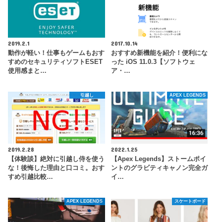
2019.2.1
2017.10.14
動作が軽い！仕事もゲームもおす
おすすめ新機能を紹介！便利にな
すめのセキュリティソフトESET
った iOS 11.0.3【ソフトウェ
使用感まと…
ア・…
引越し
APEX LEGENDS
2019.2.28
2022.1.25
【体験談】絶対に引越し侍を使う
【Apex Legends】ストームポイ
な！後悔した理由と口コミ。おす
ントのグラビティキャノン完全ガ
すめ引越比較…
イ…
APEX LEGENDS
スケートボード