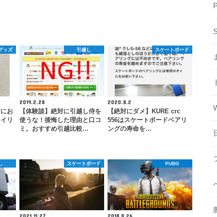
グッズ
引越し
スケートボード
2019.2.28
2020.8.2
方にお
【体験談】絶対に引越し侍を
【絶対にダメ】KURE crc
タイリ
使うな！後悔した理由と口コ
556はスケートボードベアリ
ミ。おすすめ引越比較…
ングの寿命を…
し
スケートボード
PUBG
2021.11.27
2018.8.26