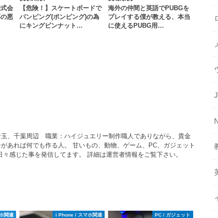
株式会
【危険！】スケートボードで
海外の仲間と英語でPUBGを
応の悪
パンピング(ポンピング)の為
プレイする僕が教える、本当
…
にキングピンナット…
に使えるPUBG用…
埼玉、千葉周辺 職業：ハイジュエリー制作職人でありながら、貴金
があれば何でも作る人。 甘いもの、動物、ゲーム、PC、ガジェット
日々感じた事を発信してます。 詳細は運営者情報をご覧下さい。
スマホ関連
i Phone / スマホ関連
PC / ガジェット