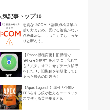
人気記事トップ10
悪質な J:COM の詐欺点検営業の
断り方まとめ。受ける義務がない
点検商法は、しつこくてもしっか
りと断ろう。
【iPhone機種変更】旧機種で
“iPhoneを探す” をオフにし忘れて
も大丈夫。オフにせずデータ移行
をしたり、旧機種を初期化してし
まった場合の対処法！
【Apex Legends】海外の仲間と
FPSをする僕が教えるエーペック
スで使える英語集まとめ