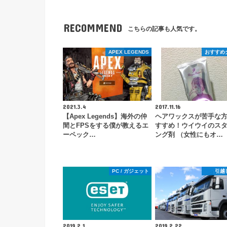
RECOMMEND
こちらの記事も人気です。
APEX LEGENDS
おすすめ
2021.3.4
2017.11.16
【Apex Legends】海外の仲
ヘアワックスが苦手な
間とFPSをする僕が教えるエ
すすめ！ウイウイのス
ーペック…
ング剤 （女性にもオ…
PC / ガジェット
引越
2019.2.1
2019.2.22