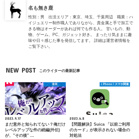
名も無き鹿
性別：男 出没エリア：東京、埼玉、千葉周辺 職業：ハ
イジュエリー制作職人でありながら、貴金属と手で加工で
きる物はオーダーがあれば何でも作る人。 甘いもの、動
物、ゲーム、PC、ガジェット好き。 まったり気ままに趣
味や日々感じた事を発信してます。 詳細は運営者情報を
ご覧下さい。
NEW POST
このライターの最新記事
漫画
i Phone / スマホ関連
2023.9.17
2023.6.8
まだ意外と知られてない？俺だけ
【問題解決】Suica 「以前ご利用
レベルアップな件の続編(外伝)
のカード」が表示されない場合の
が、"その後" …
対処法