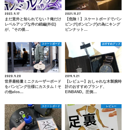
2023.9.17
2021.11.27
まだ意外と知られてない？俺だけ
【危険！】スケートボードでパン
レベルアップな件の続編(外伝)
ピング(ポンピング)の為にキング
が、"その後…
ピンナット…
スケートボード
おすすめグッズ
2020.9.20
2019.9.21
世界最軽量ミニクルーザーボード
【レビュー】おしゃれな木製腕時
をパンピング仕様にカスタム！そ
計のおすすめブランド、
の他elos…
EINBAND。圧倒…
スケートボード
レビュー