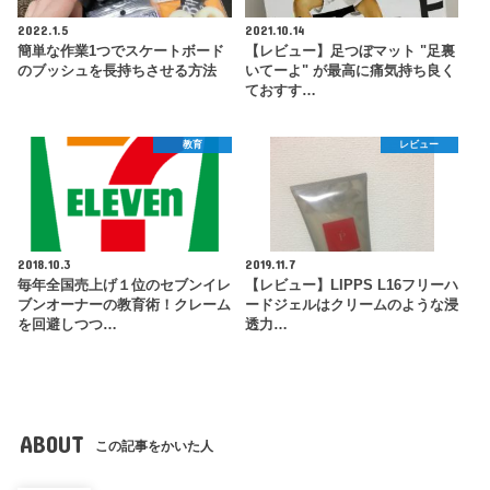
2022.1.5
2021.10.14
簡単な作業1つでスケートボード
【レビュー】足つぼマット "足裏
のブッシュを長持ちさせる方法
いてーよ" が最高に痛気持ち良く
ておすす…
教育
レビュー
2018.10.3
2019.11.7
毎年全国売上げ１位のセブンイレ
【レビュー】LIPPS L16フリーハ
ブンオーナーの教育術！クレーム
ードジェルはクリームのような浸
を回避しつつ…
透力…
ABOUT
この記事をかいた人