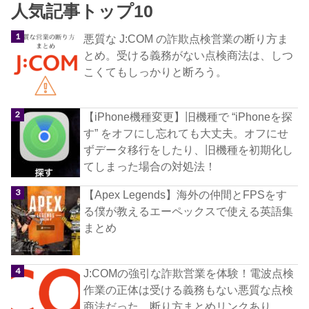
人気記事トップ10
悪質な J:COM の詐欺点検営業の断り方ま
とめ。受ける義務がない点検商法は、しつ
こくてもしっかりと断ろう。
【iPhone機種変更】旧機種で “iPhoneを探
す” をオフにし忘れても大丈夫。オフにせ
ずデータ移行をしたり、旧機種を初期化し
てしまった場合の対処法！
【Apex Legends】海外の仲間とFPSをす
る僕が教えるエーペックスで使える英語集
まとめ
J:COMの強引な詐欺営業を体験！電波点検
作業の正体は受ける義務もない悪質な点検
商法だった。断り方まとめリンクあり