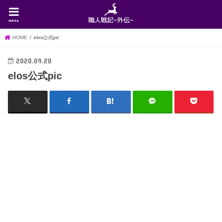
menu
HOME
elos公式pic
2020.09.20
elos公式pic