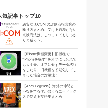
人気記事トップ10
悪質な J:COM の詐欺点検営業の
断り方まとめ。受ける義務がない
点検商法は、しつこくてもしっか
りと断ろう。
【iPhone機種変更】旧機種で
“iPhoneを探す” をオフにし忘れて
も大丈夫。オフにせずデータ移行
をしたり、旧機種を初期化してし
まった場合の対処法！
【Apex Legends】海外の仲間と
FPSをする僕が教えるエーペック
スで使える英語集まとめ