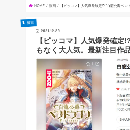
HOME
漫画
【ピッコマ】人気爆発確定!? "白龍公爵ペ
漫画
2021.12.29
【ピッコマ】人気爆発確定!?
もなく大人気。最新注目作