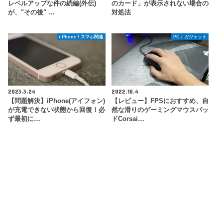
レベルアップな件の続編(外伝)
のカード」が表示されない場合の
が、"その後" …
対処法
i Phone / スマホ関連
PC / ガジェット
2023.3.24
2022.10.4
【問題解決】iPhone(アイフォン)
【レビュー】FPSにおすすめ、自
が充電できない状態から回復！必
然な滑りのゲーミングマウスパッ
ず最初に…
ドCorsai…