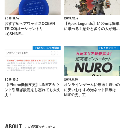
2018.11.14
2019.12.4
おすすめヘアワックスOCEAN
【Apex Legends】1400ｍは簡単
TRICO(オーシャントリ
に飛べる！意外と多くの人が知…
コ)SHINE…
i Phone / スマホ関連
PC / ガジェット
2019.10.3
2019.8.19
【iPhone機種変更】LINEアカウ
オンラインゲームに最適！速いの
ント引継ぎ設定をし忘れても大丈
に安いおすすめ光ネット回線は
夫！…
NURO光。工…
ABOUT
この記事をかいた人