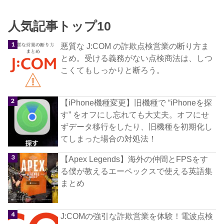
人気記事トップ10
悪質な J:COM の詐欺点検営業の断り方ま
とめ。受ける義務がない点検商法は、しつ
こくてもしっかりと断ろう。
【iPhone機種変更】旧機種で “iPhoneを探
す” をオフにし忘れても大丈夫。オフにせ
ずデータ移行をしたり、旧機種を初期化し
てしまった場合の対処法！
【Apex Legends】海外の仲間とFPSをす
る僕が教えるエーペックスで使える英語集
まとめ
J:COMの強引な詐欺営業を体験！電波点検