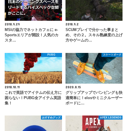
2018.9.29
2018.9.2
MSIの協力でネットカフェに e-
SCUMプレイで分かった事まと
Sportsエリアが開設！人気のカ
め、その２。スキル熟練度の上げ
スタ…
方やゲームの…
PUBG
スケートボード
2018.10.11
2020.8.15
これで英語でアイテムの伝え方に
グリップアップでパンピングも快
困らない！PUBG全アイテム英語
適簡単に！elosやミニクルーザー
集！
ボードに…
おすすめグッズ
APEX LEGENDS