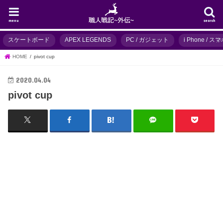
menu
search
スケートボード
APEX LEGENDS
PC / ガジェット
i Phone / 
HOME
pivot cup
2020.04.04
pivot cup