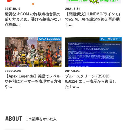
2017.10.10
2021.5.31
悪質な J:COM の詐欺点検営業の
【問題解決】LINEMO(ラインモ)
断り方まとめ。受ける義務がない
でeSIM、APN設定を終え再起動
点検商…
し…
APEX LEGENDS
PC / ガジェット
2022.2.25
2017.8.23
【Apex Legends】英語でレベル
ブルースクリーン (BSOD)
や色別にアーマーを表現する方法
0x0124 エラー表示から復旧し
や…
た！w…
ABOUT
この記事をかいた人