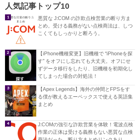
人気記事トップ10
悪質な J:COM の詐欺点検営業の断り方ま
とめ。受ける義務がない点検商法は、しつ
こくてもしっかりと断ろう。
【iPhone機種変更】旧機種で “iPhoneを探
す” をオフにし忘れても大丈夫。オフにせ
ずデータ移行をしたり、旧機種を初期化し
てしまった場合の対処法！
【Apex Legends】海外の仲間とFPSをす
る僕が教えるエーペックスで使える英語集
まとめ
J:COMの強引な詐欺営業を体験！電波点検
作業の正体は受ける義務もない悪質な点検
商法だった。断り方まとめリンクあり