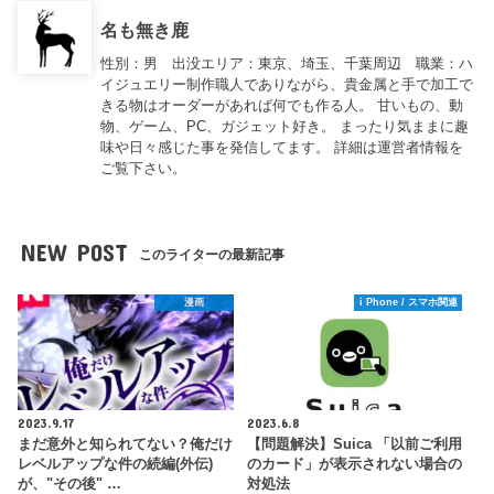
名も無き鹿
性別：男 出没エリア：東京、埼玉、千葉周辺 職業：ハ
イジュエリー制作職人でありながら、貴金属と手で加工で
きる物はオーダーがあれば何でも作る人。 甘いもの、動
物、ゲーム、PC、ガジェット好き。 まったり気ままに趣
味や日々感じた事を発信してます。 詳細は運営者情報を
ご覧下さい。
NEW POST
このライターの最新記事
漫画
i Phone / スマホ関連
2023.9.17
2023.6.8
まだ意外と知られてない？俺だけ
【問題解決】Suica 「以前ご利用
レベルアップな件の続編(外伝)
のカード」が表示されない場合の
が、"その後" …
対処法