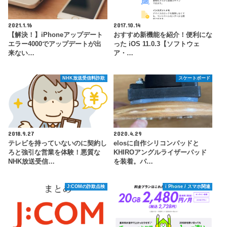
2021.1.16
2017.10.14
【解決！】iPhoneアップデート
おすすめ新機能を紹介！便利にな
エラー4000でアップデートが出
った iOS 11.0.3【ソフトウェ
来ない…
ア・…
NHK放送受信料詐欺
スケートボード
2018.9.27
2020.4.29
テレビを持っていないのに契約し
elosに自作シリコンパッドと
ろと強引な営業を体験！悪質な
KHIROアングルライザーパッド
NHK放送受信…
を装着。パ…
J:COMの詐欺点検
i Phone / スマホ関連