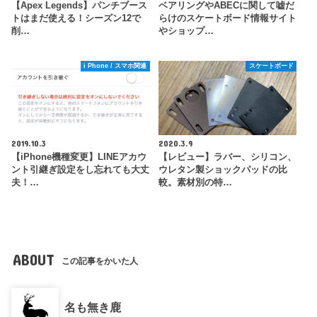
【Apex Legends】パンチブース
ベアリングやABECに関して嘘だ
トはまだ使える！シーズン12で
らけのスケートボード情報サイト
削…
やショップ…
i Phone / スマホ関連
スケートボード
2019.10.3
2020.3.9
【iPhone機種変更】LINEアカウ
【レビュー】ラバー、シリコン、
ント引継ぎ設定をし忘れても大丈
ウレタン製ショックパッドの比
夫！…
較。素材別の特…
ABOUT
この記事をかいた人
名も無き鹿