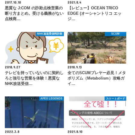
2017.10.10
2021.8.4
悪質な J:COM の詐欺点検営業の
【レビュー】OCEAN TRICO
断り方まとめ。受ける義務がない
EDGE (オーシャントリコ エッ
点検商…
ジ…
NHK放送受信料詐欺
SCUM
2018.9.27
2018.9.13
テレビを持っていないのに契約し
全てのSCUMプレヤー必見！メタ
ろと強引な営業を体験！悪質な
ボリズム（Metabolism）攻略ガ
NHK放送受信…
イ…
APEX LEGENDS
スケートボード
2022.3.8
2021.8.10