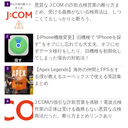
悪質な J:COM の詐欺点検営業の断り方ま
とめ。受ける義務がない点検商法は、しつ
こくてもしっかりと断ろう。
【iPhone機種変更】旧機種で “iPhoneを探
す” をオフにし忘れても大丈夫。オフにせ
ずデータ移行をしたり、旧機種を初期化し
てしまった場合の対処法！
【Apex Legends】海外の仲間とFPSをす
る僕が教えるエーペックスで使える英語集
まとめ
J:COMの強引な詐欺営業を体験！電波点検
作業の正体は受ける義務もない悪質な点検
商法だった。断り方まとめリンクあり