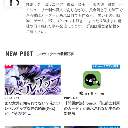
性別：男 出没エリア：東京、埼玉、千葉周辺 職業：ハ
イジュエリー制作職人でありながら、貴金属と手で加工で
きる物はオーダーがあれば何でも作る人。 甘いもの、動
物、ゲーム、PC、ガジェット好き。 まったり気ままに趣
味や日々感じた事を発信してます。 詳細は運営者情報を
ご覧下さい。
NEW POST
このライターの最新記事
漫画
i Phone / スマホ関連
2023.9.17
2023.6.8
まだ意外と知られてない？俺だけ
【問題解決】Suica 「以前ご利用
レベルアップな件の続編(外伝)
のカード」が表示されない場合の
が、"その後" …
対処法
i Phone / スマホ関連
PC / ガジェット