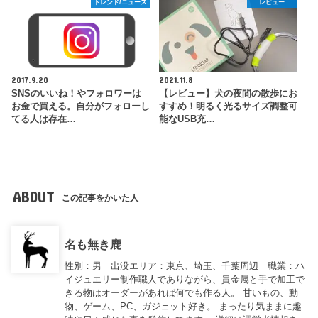
トレンド/ニュース
レビュー
2017.9.20
2021.11.8
SNSのいいね！やフォロワーは
【レビュー】犬の夜間の散歩にお
お金で買える。自分がフォローし
すすめ！明るく光るサイズ調整可
てる人は存在…
能なUSB充…
ABOUT
この記事をかいた人
名も無き鹿
性別：男 出没エリア：東京、埼玉、千葉周辺 職業：ハ
イジュエリー制作職人でありながら、貴金属と手で加工で
きる物はオーダーがあれば何でも作る人。 甘いもの、動
物、ゲーム、PC、ガジェット好き。 まったり気ままに趣