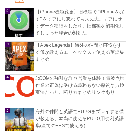
【iPhone機種変更】旧機種で “iPhoneを探
す” をオフにし忘れても大丈夫。オフにせ
ずデータ移行をしたり、旧機種を初期化し
てしまった場合の対処法！
【Apex Legends】海外の仲間とFPSをす
る僕が教えるエーペックスで使える英語集
まとめ
J:COMの強引な詐欺営業を体験！電波点検
作業の正体は受ける義務もない悪質な点検
商法だった。断り方まとめリンクあり
海外の仲間と英語でPUBGをプレイする僕
が教える、本当に使えるPUBG用便利英語
集(全てのFPSで使える)