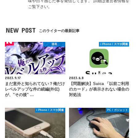
味や日々感じた事を発信してます。 詳細は運営者情報を
ご覧下さい。
NEW POST
このライターの最新記事
漫画
i Phone / スマホ関連
2023.9.17
2023.6.8
まだ意外と知られてない？俺だけ
【問題解決】Suica 「以前ご利用
レベルアップな件の続編(外伝)
のカード」が表示されない場合の
が、"その後" …
対処法
i Phone / スマホ関連
PC / ガジェット