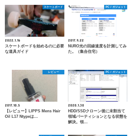
スケートボード
PC / ガジェット
2022.1.16
2017.9.22
スケートボードを始めるのに必要
NURO光の回線速度を計測してみ
な道具ガイド
た。（集合住宅）
レビュー
PC / ガジェット
2017.10.5
2020.1.30
【レビュー】LIPPS Mens Hair
HDD/SSDクローン後に未割当て
Oil L17 Ntypeは…
領域パーティションとなる状態を
解決。領…