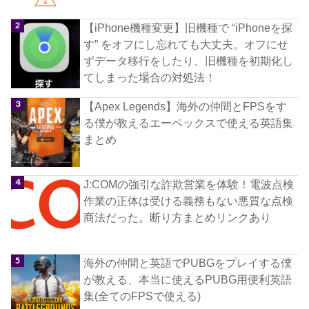
【iPhone機種変更】旧機種で “iPhoneを探
す” をオフにし忘れても大丈夫。オフにせ
ずデータ移行をしたり、旧機種を初期化し
てしまった場合の対処法！
【Apex Legends】海外の仲間とFPSをす
る僕が教えるエーペックスで使える英語集
まとめ
J:COMの強引な詐欺営業を体験！電波点検
作業の正体は受ける義務もない悪質な点検
商法だった。断り方まとめリンクあり
海外の仲間と英語でPUBGをプレイする僕
が教える、本当に使えるPUBG用便利英語
集(全てのFPSで使える)