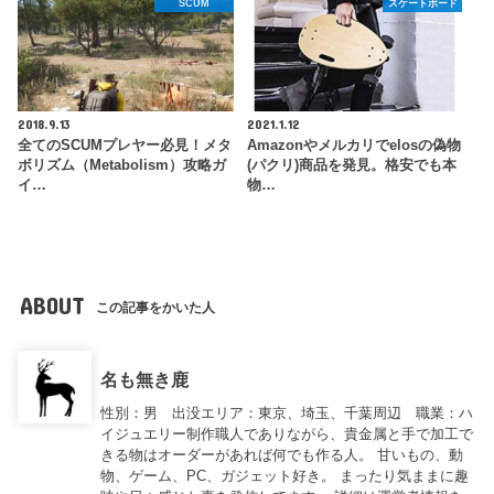
SCUM
スケートボード
2018.9.13
2021.1.12
全てのSCUMプレヤー必見！メタ
Amazonやメルカリでelosの偽物
ボリズム（Metabolism）攻略ガ
(パクリ)商品を発見。格安でも本
イ…
物…
ABOUT
この記事をかいた人
名も無き鹿
性別：男 出没エリア：東京、埼玉、千葉周辺 職業：ハ
イジュエリー制作職人でありながら、貴金属と手で加工で
きる物はオーダーがあれば何でも作る人。 甘いもの、動
物、ゲーム、PC、ガジェット好き。 まったり気ままに趣