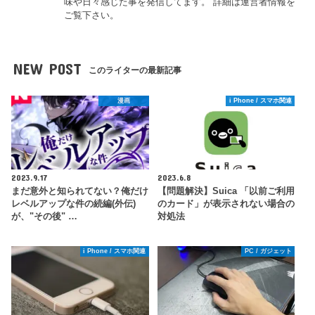
味や日々感じた事を発信してます。 詳細は運営者情報を
ご覧下さい。
NEW POST
このライターの最新記事
漫画
i Phone / スマホ関連
2023.9.17
2023.6.8
まだ意外と知られてない？俺だけ
【問題解決】Suica 「以前ご利用
レベルアップな件の続編(外伝)
のカード」が表示されない場合の
が、"その後" …
対処法
i Phone / スマホ関連
PC / ガジェット