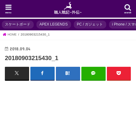
menu
search
スケートボード
APEX LEGENDS
PC / ガジェット
i Phone / 
HOME
20180903215430_1
2018.09.04
20180903215430_1