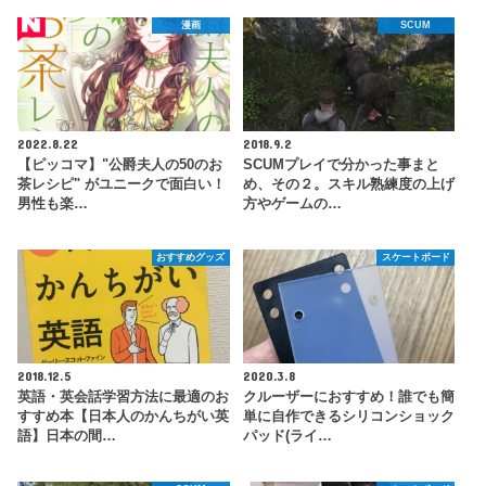
漫画
SCUM
2022.8.22
2018.9.2
【ピッコマ】"公爵夫人の50のお
SCUMプレイで分かった事まと
茶レシピ" がユニークで面白い！
め、その２。スキル熟練度の上げ
男性も楽…
方やゲームの…
おすすめグッズ
スケートボード
2018.12.5
2020.3.8
英語・英会話学習方法に最適のお
クルーザーにおすすめ！誰でも簡
すすめ本【日本人のかんちがい英
単に自作できるシリコンショック
語】日本の間…
パッド(ライ…