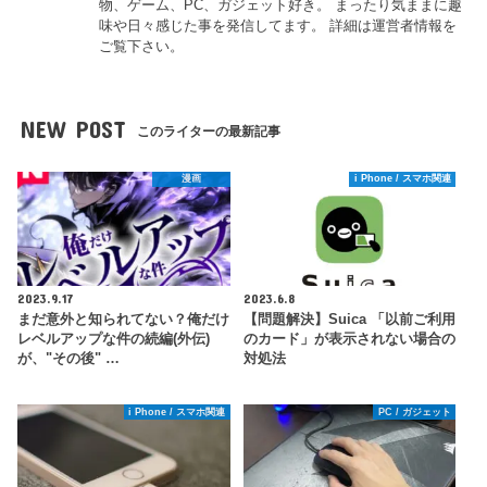
物、ゲーム、PC、ガジェット好き。 まったり気ままに趣
味や日々感じた事を発信してます。 詳細は運営者情報を
ご覧下さい。
NEW POST
このライターの最新記事
漫画
i Phone / スマホ関連
2023.9.17
2023.6.8
まだ意外と知られてない？俺だけ
【問題解決】Suica 「以前ご利用
レベルアップな件の続編(外伝)
のカード」が表示されない場合の
が、"その後" …
対処法
i Phone / スマホ関連
PC / ガジェット