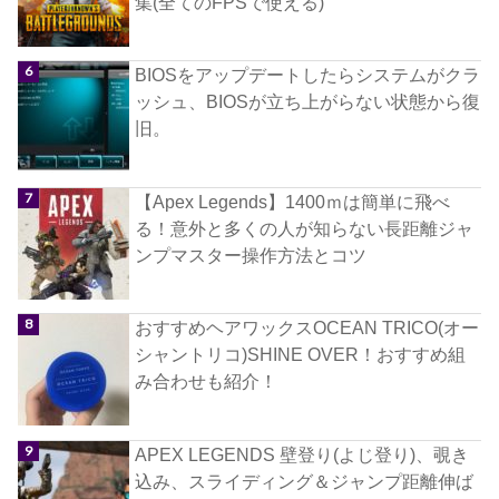
集(全てのFPSで使える)
BIOSをアップデートしたらシステムがクラ
ッシュ、BIOSが立ち上がらない状態から復
旧。
【Apex Legends】1400ｍは簡単に飛べ
る！意外と多くの人が知らない長距離ジャ
ンプマスター操作方法とコツ
おすすめヘアワックスOCEAN TRICO(オー
シャントリコ)SHINE OVER！おすすめ組
み合わせも紹介！
APEX LEGENDS 壁登り(よじ登り)、覗き
込み、スライディング＆ジャンプ距離伸ば