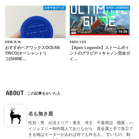
おすすめグッズ
APEX LEGENDS
2018.11.14
2022.1.25
おすすめヘアワックスOCEAN
【Apex Legends】ストームポイ
TRICO(オーシャントリ
ントのグラビティキャノン完全ガ
コ)SHINE…
イ…
ABOUT
この記事をかいた人
名も無き鹿
性別：男 出没エリア：東京、埼玉、千葉周辺 職業：ハ
イジュエリー制作職人でありながら、貴金属と手で加工で
きる物はオーダーがあれば何でも作る人。 甘いもの、動