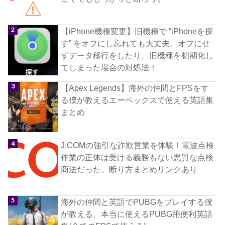
【iPhone機種変更】旧機種で “iPhoneを探
す” をオフにし忘れても大丈夫。オフにせ
ずデータ移行をしたり、旧機種を初期化し
てしまった場合の対処法！
【Apex Legends】海外の仲間とFPSをす
る僕が教えるエーペックスで使える英語集
まとめ
J:COMの強引な詐欺営業を体験！電波点検
作業の正体は受ける義務もない悪質な点検
商法だった。断り方まとめリンクあり
海外の仲間と英語でPUBGをプレイする僕
が教える、本当に使えるPUBG用便利英語