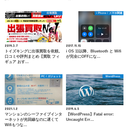
出張買取
i Phone / スマホ関連
2019.3.7
2017.11.15
トイズキングに出張買取を依頼。
i OS 11以降、Bluetooth と Wifi
口コミや評判まとめ【買取 フィ
が完全にOFFにな…
ギュア おす…
PC / ガジェット
WordPress
2021.1.2
2019.6.5
マンションのシーファイブインタ
【WordPress】Fatal error:
ーネットが光回線なのに遅くて
Uncaught Err…
Wifiもつな…