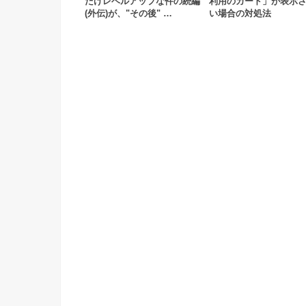
だけレベルアップな件の続編
利用のカード」が表示
(外伝)が、"その後" …
い場合の対処法