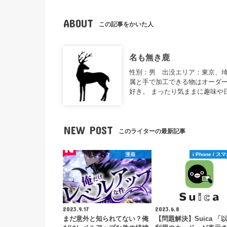
ABOUT
この記事をかいた人
名も無き鹿
性別：男 出没エリア：東京、
属と手で加工できる物はオーダー
好き。 まったり気ままに趣味や
NEW POST
このライターの最新記事
漫画
i Phone / 
2023.9.17
2023.6.8
まだ意外と知られてない？俺
【問題解決】Suica 「