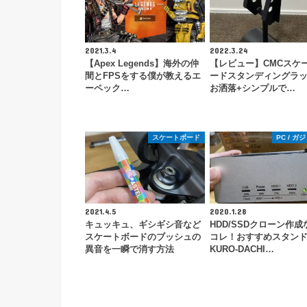
2021.3.4
2022.3.24
【Apex Legends】海外の仲
【レビュー】CMCスケ
間とFPSをする僕が教えるエ
ードスタンディングラ
ーペック…
お洒落+シンプルで…
スケートボード
PC / ガ
2021.4.5
2020.1.28
キュッキュ、ギシギシ音など
HDD/SSDクローン作成
スケートボードのブッシュの
コレ！おすすめスタン
異音を一瞬で消す方法
KURO-DACHI…