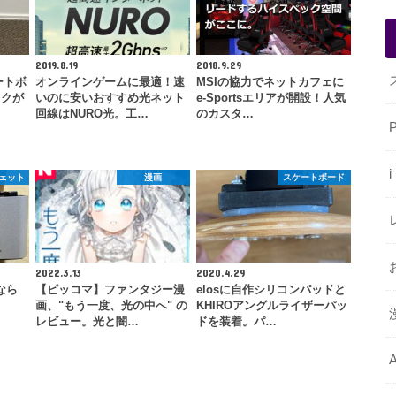
2019.8.19
2018.9.29
ートボ
オンラインゲームに最適！速
MSIの協力でネットカフェに
ックが
いのに安いおすすめ光ネット
e-Sportsエリアが開設！人気
回線はNURO光。工…
のカスタ…
ジェット
漫画
スケートボード
2022.3.13
2020.4.29
なら
【ピッコマ】ファンタジー漫
elosに自作シリコンパッドと
ド
画、"もう一度、光の中へ" の
KHIROアングルライザーパッ
レビュー。光と闇…
ドを装着。パ…