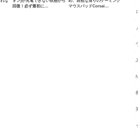
されな
ォン)が充電できない状態から
め、自然な滑りのゲーミング
回復！必ず最初に…
マウスパッドCorsai…