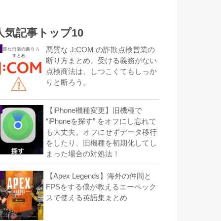
人気記事トップ10
悪質な J:COM の詐欺点検営業の
断り方まとめ。受ける義務がない
点検商法は、しつこくてもしっか
りと断ろう。
【iPhone機種変更】旧機種で
“iPhoneを探す” をオフにし忘れて
も大丈夫。オフにせずデータ移行
をしたり、旧機種を初期化してし
まった場合の対処法！
【Apex Legends】海外の仲間と
FPSをする僕が教えるエーペック
スで使える英語集まとめ