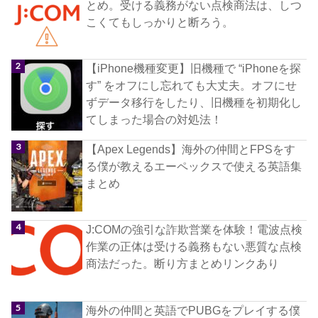
とめ。受ける義務がない点検商法は、しつ
こくてもしっかりと断ろう。
【iPhone機種変更】旧機種で “iPhoneを探
す” をオフにし忘れても大丈夫。オフにせ
ずデータ移行をしたり、旧機種を初期化し
てしまった場合の対処法！
【Apex Legends】海外の仲間とFPSをす
る僕が教えるエーペックスで使える英語集
まとめ
J:COMの強引な詐欺営業を体験！電波点検
作業の正体は受ける義務もない悪質な点検
商法だった。断り方まとめリンクあり
海外の仲間と英語でPUBGをプレイする僕