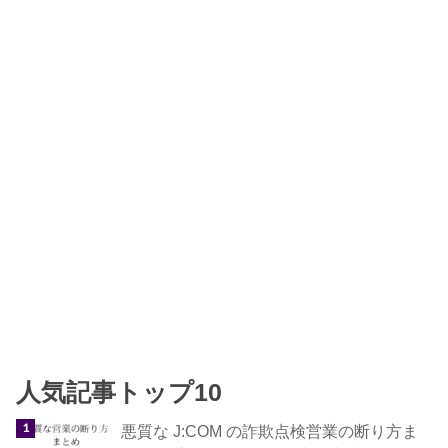
人気記事トップ10
悪質な J:COM の詐欺点検営業の断り方ま