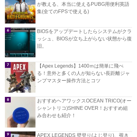
が教える、本当に使えるPUBG用便利英語
集(全てのFPSで使える)
BIOSをアップデートしたらシステムがクラ
ッシュ、BIOSが立ち上がらない状態から復
旧。
【Apex Legends】1400ｍは簡単に飛べ
る！意外と多くの人が知らない長距離ジャ
ンプマスター操作方法とコツ
おすすめヘアワックスOCEAN TRICO(オー
シャントリコ)SHINE OVER！おすすめ組
み合わせも紹介！
APEX LEGENDS 壁登り(よじ登り)、覗き