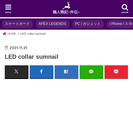
menu
search
スケートボード
APEX LEGENDS
PC / ガジェット
i Phone / 
HOME
LED collar sumnail
2021.11.01
LED collar sumnail