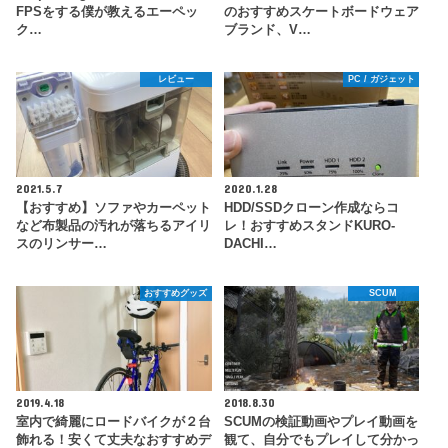
FPSをする僕が教えるエーペッ
のおすすめスケートボードウェア
ク…
ブランド、V…
レビュー
PC / ガジェット
2021.5.7
2020.1.28
【おすすめ】ソファやカーペット
HDD/SSDクローン作成ならコ
など布製品の汚れが落ちるアイリ
レ！おすすめスタンドKURO-
スのリンサー…
DACHI…
おすすめグッズ
SCUM
2019.4.18
2018.8.30
室内で綺麗にロードバイクが２台
SCUMの検証動画やプレイ動画を
飾れる！安くて丈夫なおすすめデ
観て、自分でもプレイして分かっ