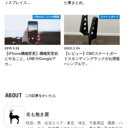
ィスプレイス…
た事まとめ。
i Phone / スマホ関連
スケートボード
2019.9.26
2022.3.24
【iPhone機種変更】機種変更前
【レビュー】CMCスケートボー
にやること。LINEやGoogleア
ドスタンディングラックがお洒落
カ…
+シンプルで…
ABOUT
この記事をかいた人
名も無き鹿
性別：男 出没エリア：東京、埼玉、千葉周辺 職業：ハ