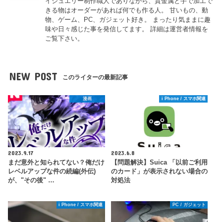
イジュエリー制作職人でありながら、貴金属と手で加工で
きる物はオーダーがあれば何でも作る人。 甘いもの、動
物、ゲーム、PC、ガジェット好き。 まったり気ままに趣
味や日々感じた事を発信してます。 詳細は運営者情報を
ご覧下さい。
NEW POST
このライターの最新記事
漫画
i Phone / スマホ関連
2023.9.17
2023.6.8
まだ意外と知られてない？俺だけ
【問題解決】Suica 「以前ご利用
レベルアップな件の続編(外伝)
のカード」が表示されない場合の
が、"その後" …
対処法
i Phone / スマホ関連
PC / ガジェット