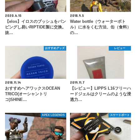
2020.6.15
2018.9.5
【elos】イロスのブッシュをパン
Water bottle（ウォーターボト
ピングし易いRIPTIDE製に交換。
ル）に水をくむ方法、缶（食料）
抜…
の…
おすすめグッズ
レビュー
2018.11.14
2019.11.7
おすすめヘアワックスOCEAN
【レビュー】LIPPS L16フリーハ
TRICO(オーシャントリ
ードジェルはクリームのような浸
コ)SHINE…
透力…
APEX LEGENDS
スケートボード