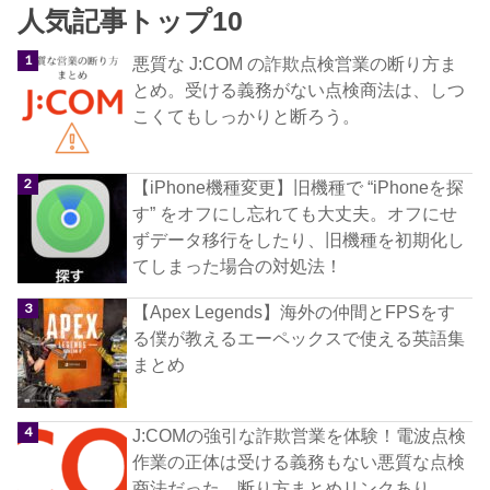
人気記事トップ10
悪質な J:COM の詐欺点検営業の断り方ま
とめ。受ける義務がない点検商法は、しつ
こくてもしっかりと断ろう。
【iPhone機種変更】旧機種で “iPhoneを探
す” をオフにし忘れても大丈夫。オフにせ
ずデータ移行をしたり、旧機種を初期化し
てしまった場合の対処法！
【Apex Legends】海外の仲間とFPSをす
る僕が教えるエーペックスで使える英語集
まとめ
J:COMの強引な詐欺営業を体験！電波点検
作業の正体は受ける義務もない悪質な点検
商法だった。断り方まとめリンクあり