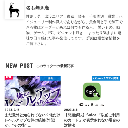
名も無き鹿
性別：男 出没エリア：東京、埼玉、千葉周辺 職業：ハ
イジュエリー制作職人でありながら、貴金属と手で加工で
きる物はオーダーがあれば何でも作る人。 甘いもの、動
物、ゲーム、PC、ガジェット好き。 まったり気ままに趣
味や日々感じた事を発信してます。 詳細は運営者情報を
ご覧下さい。
NEW POST
このライターの最新記事
漫画
i Phone / スマホ関連
2023.9.17
2023.6.8
まだ意外と知られてない？俺だけ
【問題解決】Suica 「以前ご利用
レベルアップな件の続編(外伝)
のカード」が表示されない場合の
が、"その後" …
対処法