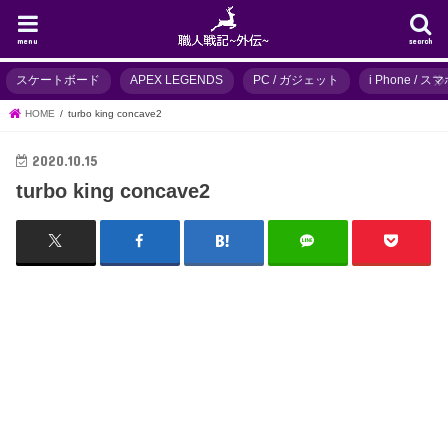
menu
search
スケートボード
APEX LEGENDS
PC / ガジェット
i Phone / 
HOME
turbo king concave2
2020.10.15
turbo king concave2