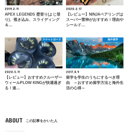
2019.2.11
2020.2.17
APEX LEGENDS 壁登り(よじ登
【レビュー】NINJAベアリングは
り)、覗き込み、スライディング
スーパー雷神がおすすめ！理由や
＆…
シールド…
スケートボード
海外留学
2020.5.11
2017.8.9
【レビュー】おすすめクルーザー
留学を学生のうちにするべき理
ウィールPLOW KINGが快適過ぎ
由 ～おすすめ留学方法と海外生
る！速…
活の心得～
ABOUT
この記事をかいた人