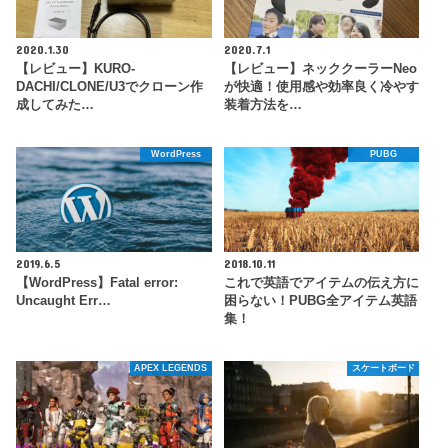
2020.1.30
2020.7.1
【レビュー】KURO-
【レビュー】ネッククーラーNeo
DACHI/CLONE/U3でクローン作
が快適！使用感や効率良く冷やす
成してみた…
装着方法を…
WordPress
PUBG
2019.6.5
2018.10.11
【WordPress】Fatal error:
これで英語でアイテムの伝え方に
Uncaught Err…
困らない！PUBG全アイテム英語
集！
APEX LEGENDS
スケートボード