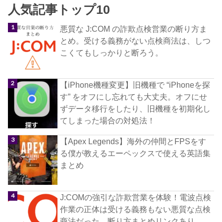
人気記事トップ10
悪質な J:COM の詐欺点検営業の断り方ま
とめ。受ける義務がない点検商法は、しつ
こくてもしっかりと断ろう。
【iPhone機種変更】旧機種で “iPhoneを探
す” をオフにし忘れても大丈夫。オフにせ
ずデータ移行をしたり、旧機種を初期化し
てしまった場合の対処法！
【Apex Legends】海外の仲間とFPSをす
る僕が教えるエーペックスで使える英語集
まとめ
J:COMの強引な詐欺営業を体験！電波点検
作業の正体は受ける義務もない悪質な点検
商法だった。断り方まとめリンクあり