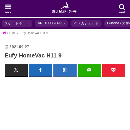
menu
search
スケートボード
APEX LEGENDS
PC / ガジェット
i Phone / 
HOME
Eufy HomeVac H11 9
2021.09.27
Eufy HomeVac H11 9