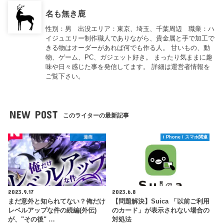
名も無き鹿
性別：男 出没エリア：東京、埼玉、千葉周辺 職業：ハ
イジュエリー制作職人でありながら、貴金属と手で加工で
きる物はオーダーがあれば何でも作る人。 甘いもの、動
物、ゲーム、PC、ガジェット好き。 まったり気ままに趣
味や日々感じた事を発信してます。 詳細は運営者情報を
ご覧下さい。
NEW POST
このライターの最新記事
漫画
i Phone / スマホ関連
2023.9.17
2023.6.8
まだ意外と知られてない？俺だけ
【問題解決】Suica 「以前ご利用
レベルアップな件の続編(外伝)
のカード」が表示されない場合の
が、"その後" …
対処法