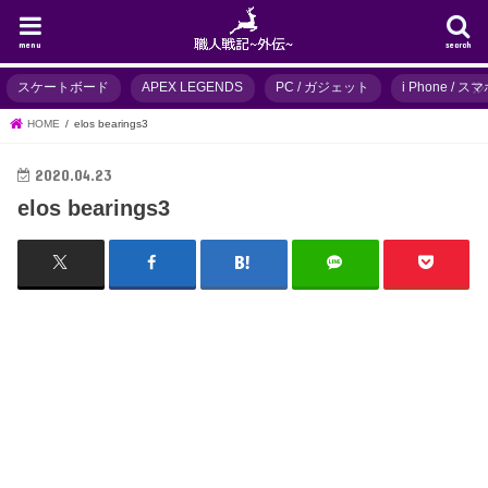
menu
search
スケートボード
APEX LEGENDS
PC / ガジェット
i Phone / 
HOME
elos bearings3
2020.04.23
elos bearings3