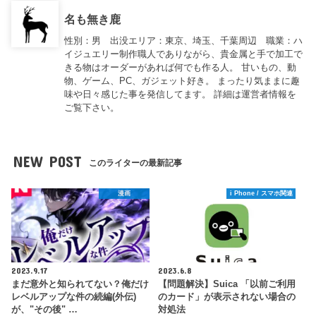
名も無き鹿
性別：男 出没エリア：東京、埼玉、千葉周辺 職業：ハ
イジュエリー制作職人でありながら、貴金属と手で加工で
きる物はオーダーがあれば何でも作る人。 甘いもの、動
物、ゲーム、PC、ガジェット好き。 まったり気ままに趣
味や日々感じた事を発信してます。 詳細は運営者情報を
ご覧下さい。
NEW POST
このライターの最新記事
漫画
i Phone / スマホ関連
2023.9.17
2023.6.8
まだ意外と知られてない？俺だけ
【問題解決】Suica 「以前ご利用
レベルアップな件の続編(外伝)
のカード」が表示されない場合の
が、"その後" …
対処法