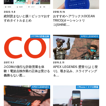
2022.9.8
2018.11.14
絶対読まないと損！ピッコマおす
おすすめヘアワックスOCEAN
すめタイトルまとめ
TRICO(オーシャントリ
コ)SHINE…
J:COMの詐欺点検
APEX LEGENDS
2017.9.1
2019.2.11
J:COMの強引な詐欺営業を体
APEX LEGENDS 壁登り(よじ登
験！電波点検作業の正体は受ける
り)、覗き込み、スライディング
義務もない悪…
＆…
APEX LEGENDS
i Phone / スマホ関連