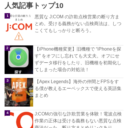
人気記事トップ10
悪質な J:COM の詐欺点検営業の断り方ま
とめ。受ける義務がない点検商法は、しつ
こくてもしっかりと断ろう。
【iPhone機種変更】旧機種で “iPhoneを探
す” をオフにし忘れても大丈夫。オフにせ
ずデータ移行をしたり、旧機種を初期化し
てしまった場合の対処法！
【Apex Legends】海外の仲間とFPSをす
る僕が教えるエーペックスで使える英語集
まとめ
J:COMの強引な詐欺営業を体験！電波点検
作業の正体は受ける義務もない悪質な点検
商法だった。断り方まとめリンクあり