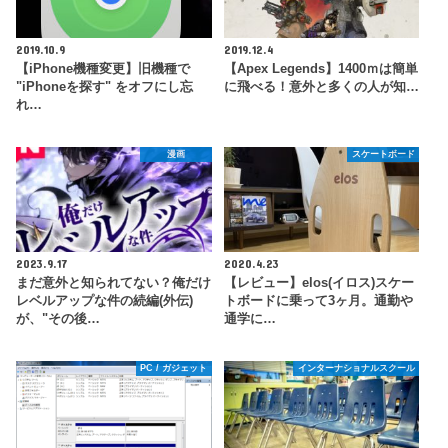
2019.10.9
2019.12.4
【iPhone機種変更】旧機種で
【Apex Legends】1400ｍは簡単
"iPhoneを探す" をオフにし忘
に飛べる！意外と多くの人が知…
れ…
漫画
スケートボード
2023.9.17
2020.4.23
まだ意外と知られてない？俺だけ
【レビュー】elos(イロス)スケー
レベルアップな件の続編(外伝)
トボードに乗って3ヶ月。通勤や
が、"その後…
通学に…
PC / ガジェット
インターナショナルスクール