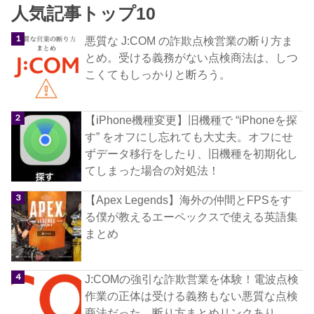
人気記事トップ10
悪質な J:COM の詐欺点検営業の断り方ま
とめ。受ける義務がない点検商法は、しつ
こくてもしっかりと断ろう。
【iPhone機種変更】旧機種で “iPhoneを探
す” をオフにし忘れても大丈夫。オフにせ
ずデータ移行をしたり、旧機種を初期化し
てしまった場合の対処法！
【Apex Legends】海外の仲間とFPSをす
る僕が教えるエーペックスで使える英語集
まとめ
J:COMの強引な詐欺営業を体験！電波点検
作業の正体は受ける義務もない悪質な点検
商法だった。断り方まとめリンクあり