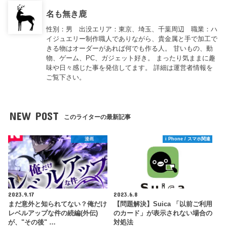
名も無き鹿
性別：男 出没エリア：東京、埼玉、千葉周辺 職業：ハ
イジュエリー制作職人でありながら、貴金属と手で加工で
きる物はオーダーがあれば何でも作る人。 甘いもの、動
物、ゲーム、PC、ガジェット好き。 まったり気ままに趣
味や日々感じた事を発信してます。 詳細は運営者情報を
ご覧下さい。
NEW POST
このライターの最新記事
漫画
i Phone / スマホ関連
2023.9.17
2023.6.8
まだ意外と知られてない？俺だけ
【問題解決】Suica 「以前ご利用
レベルアップな件の続編(外伝)
のカード」が表示されない場合の
が、"その後" …
対処法