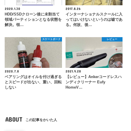
2020.1.30
2017.8.26
HDD/SSDクローン後に未割当て
インターナショナルスクールに入
領域パーティションとなる状態を
ってはいけないというのは嘘であ
解決。領…
る。何故、後…
スケートボード
レビュー
2020.7.8
2021.9.28
ベアリングはオイルを付け過ぎる
【レビュー】Ankerコードレスハ
とスピードが出ない、重い、回転
ンディクリーナー Eufy
しない
HomeV…
ABOUT
この記事をかいた人