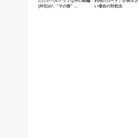
だけレベルアップな件の続編
利用のカード」が表示
(外伝)が、"その後" …
い場合の対処法