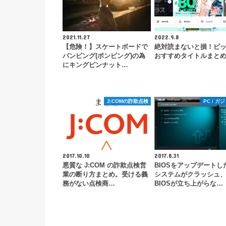
2021.11.27
2022.9.8
【危険！】スケートボードで
絶対読まないと損！ピ
パンピング(ポンピング)の為
おすすめタイトルまと
にキングピンナット…
J:COMの詐欺点検
PC / ガ
2017.10.10
2017.8.31
悪質な J:COM の詐欺点検営
BIOSをアップデートし
業の断り方まとめ。受ける義
システムがクラッシュ
務がない点検商…
BIOSが立ち上がらな…