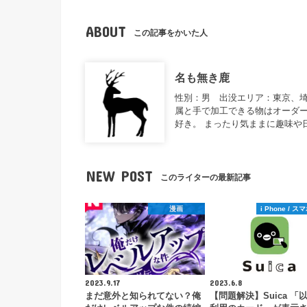
ABOUT
この記事をかいた人
名も無き鹿
性別：男 出没エリア：東京、
属と手で加工できる物はオーダー
好き。 まったり気ままに趣味や
NEW POST
このライターの最新記事
漫画
i Phone / 
2023.9.17
2023.6.8
まだ意外と知られてない？俺
【問題解決】Suica 「