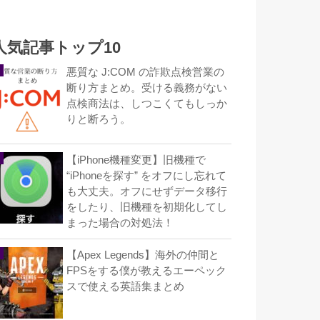
人気記事トップ10
悪質な J:COM の詐欺点検営業の
断り方まとめ。受ける義務がない
点検商法は、しつこくてもしっか
りと断ろう。
【iPhone機種変更】旧機種で
“iPhoneを探す” をオフにし忘れて
も大丈夫。オフにせずデータ移行
をしたり、旧機種を初期化してし
まった場合の対処法！
【Apex Legends】海外の仲間と
FPSをする僕が教えるエーペック
スで使える英語集まとめ