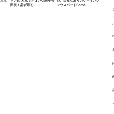
されな
ォン)が充電できない状態から
め、自然な滑りのゲーミング
回復！必ず最初に…
マウスパッドCorsai…