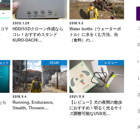
2020.1.28
2018.9.5
ッコマ
HDD/SSDクローン作成なら
Water bottle（ウォーターボ
め
コレ！おすすめスタンド
トル）に水をくむ方法、缶
KURO-DACHI…
（食料）の…
ジェット
SCUM
レビュー
2018.9.4
2021.11.8
たら
Running, Endurance,
【レビュー】犬の夜間の散歩
、
Stealth, Throwin…
におすすめ！明るく光るサイ
ズ調整可能なUSB充…