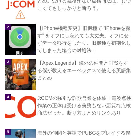
とめ。受ける義務がない点検商法は、しつ
こくてもしっかりと断ろう。
【iPhone機種変更】旧機種で “iPhoneを探
す” をオフにし忘れても大丈夫。オフにせ
ずデータ移行をしたり、旧機種を初期化し
てしまった場合の対処法！
【Apex Legends】海外の仲間とFPSをす
る僕が教えるエーペックスで使える英語集
まとめ
J:COMの強引な詐欺営業を体験！電波点検
作業の正体は受ける義務もない悪質な点検
商法だった。断り方まとめリンクあり
海外の仲間と英語でPUBGをプレイする僕