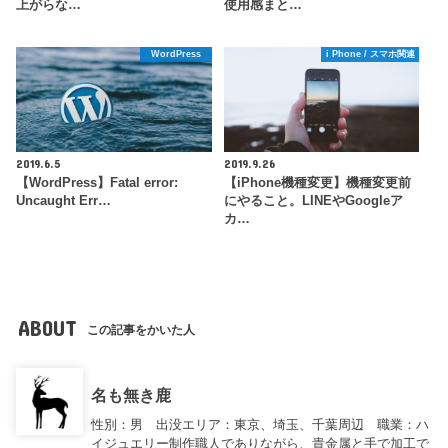
上がらな…
使用感まと…
WordPress
i Phone / スマホ関連
2019.6.5
2019.9.26
【WordPress】Fatal error:
【iPhone機種変更】機種変更前
Uncaught Err…
にやること。LINEやGoogleア
カ…
ABOUT
この記事をかいた人
名も無き鹿
性別：男 出没エリア：東京、埼玉、千葉周辺 職業：ハ
イジュエリー制作職人でありながら、貴金属と手で加工で