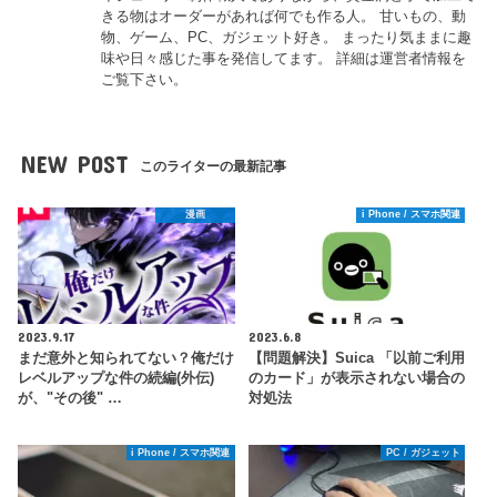
きる物はオーダーがあれば何でも作る人。 甘いもの、動
物、ゲーム、PC、ガジェット好き。 まったり気ままに趣
味や日々感じた事を発信してます。 詳細は運営者情報を
ご覧下さい。
NEW POST
このライターの最新記事
漫画
i Phone / スマホ関連
2023.9.17
2023.6.8
まだ意外と知られてない？俺だけ
【問題解決】Suica 「以前ご利用
レベルアップな件の続編(外伝)
のカード」が表示されない場合の
が、"その後" …
対処法
i Phone / スマホ関連
PC / ガジェット