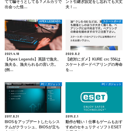
てて騙そうとしてる？メルカリで
ント引継ぎ設定をし忘れても大丈
出会った怪…
夫！…
APEX LEGENDS
スケートボード
2021.4.18
2020.8.2
【Apex Legends】英語で漁夫、
【絶対にダメ】KURE crc 556は
漁夫る、漁夫られるの言い方。
スケートボードベアリングの寿命
(例…
を…
PC / ガジェット
PC / ガジェット
2017.8.31
2019.2.1
BIOSをアップデートしたらシス
動作が軽い！仕事もゲームもおす
テムがクラッシュ、BIOSが立ち
すめのセキュリティソフトESET