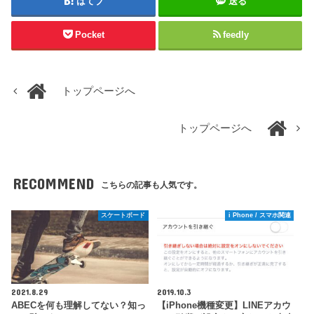
はてブ
送る
Pocket
feedly
トップページへ
トップページへ
RECOMMEND
こちらの記事も人気です。
スケートボード
i Phone / スマホ関連
2021.8.29
2019.10.3
ABECを何も理解してない？知っ
【iPhone機種変更】LINEアカウ