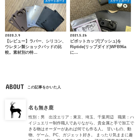
スケートボード
スケートボード
2020.3.9
2021.5.26
【レビュー】ラバー、シリコン、
ピボットカップ(ブッシュ)を
ウレタン製ショックパッドの比
Riptide(リップダイド)WFB96a
較。素材別の特…
に…
ABOUT
この記事をかいた人
名も無き鹿
性別：男 出没エリア：東京、埼玉、千葉周辺 職業：ハ
イジュエリー制作職人でありながら、貴金属と手で加工で
きる物はオーダーがあれば何でも作る人。 甘いもの、動
物、ゲーム、PC、ガジェット好き。 まったり気ままに趣