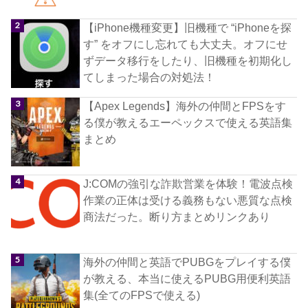
【iPhone機種変更】旧機種で “iPhoneを探
す” をオフにし忘れても大丈夫。オフにせ
ずデータ移行をしたり、旧機種を初期化し
てしまった場合の対処法！
【Apex Legends】海外の仲間とFPSをす
る僕が教えるエーペックスで使える英語集
まとめ
J:COMの強引な詐欺営業を体験！電波点検
作業の正体は受ける義務もない悪質な点検
商法だった。断り方まとめリンクあり
海外の仲間と英語でPUBGをプレイする僕
が教える、本当に使えるPUBG用便利英語
集(全てのFPSで使える)