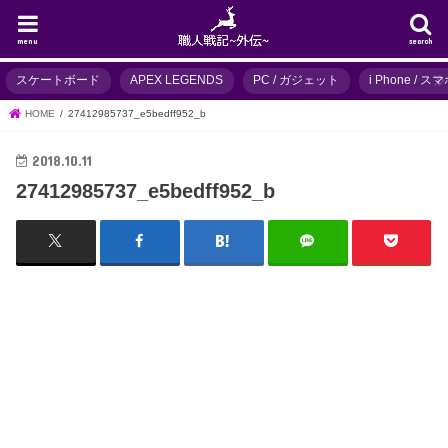
menu
search
スケートボード
APEX LEGENDS
PC / ガジェット
i Phone / 
HOME
27412985737_e5bedff952_b
2018.10.11
27412985737_e5bedff952_b