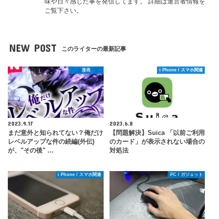
味や日々感じた事を発信してます。 詳細は運営者情報を
ご覧下さい。
NEW POST
このライターの最新記事
漫画
i Phone / スマホ関連
2023.9.17
2023.6.8
まだ意外と知られてない？俺だけ
【問題解決】Suica 「以前ご利用
レベルアップな件の続編(外伝)
のカード」が表示されない場合の
が、"その後" …
対処法
i Phone / スマホ関連
PC / ガジェット