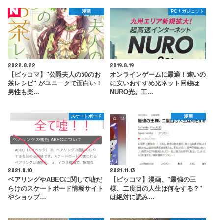
漫画
PC / ガジェット
2022.8.22
2019.8.19
【ピッコマ】"公爵夫人の50のお
オンラインゲームに最適！速いの
茶レシピ" がユニークで面白い！
に安いおすすめ光ネット回線は
男性も楽…
NURO光。工…
スケートボード
漫画
2021.8.10
2021.11.13
ベアリングやABECに関して嘘だ
【ピッコマ】漫画、"最強の王
らけのスケートボード情報サイト
様、二度目の人生は何をする？"
やショップ…
は絶対に読み…