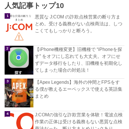
人気記事トップ10
悪質な J:COM の詐欺点検営業の断り方ま
とめ。受ける義務がない点検商法は、しつ
こくてもしっかりと断ろう。
【iPhone機種変更】旧機種で “iPhoneを探
す” をオフにし忘れても大丈夫。オフにせ
ずデータ移行をしたり、旧機種を初期化し
てしまった場合の対処法！
【Apex Legends】海外の仲間とFPSをす
る僕が教えるエーペックスで使える英語集
まとめ
J:COMの強引な詐欺営業を体験！電波点検
作業の正体は受ける義務もない悪質な点検
商法だった。断り方まとめリンクあり