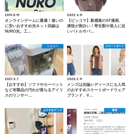
2019.8.19
2022.4.11
オンラインゲームに最適！速いの
【ピッコマ】新感覚のSF漫画、
に安いおすすめ光ネット回線は
液怪が面白い！寄生獣や亜人に近
NURO光。工…
いバトルサバ…
レビュー
スケートボード
2021.5.7
2020.3.11
【おすすめ】ソファやカーペット
メンズは勿論レディースにも人気
など布製品の汚れが落ちるアイリ
のおすすめスケートボードウェア
スのリンサー…
ブランド、V…
おすすめグッズ
漫画