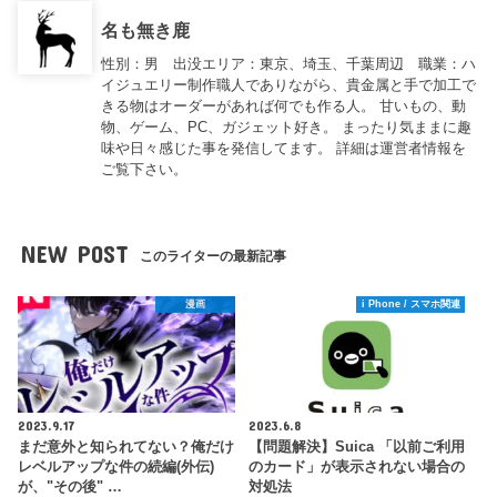
名も無き鹿
性別：男 出没エリア：東京、埼玉、千葉周辺 職業：ハ
イジュエリー制作職人でありながら、貴金属と手で加工で
きる物はオーダーがあれば何でも作る人。 甘いもの、動
物、ゲーム、PC、ガジェット好き。 まったり気ままに趣
味や日々感じた事を発信してます。 詳細は運営者情報を
ご覧下さい。
NEW POST
このライターの最新記事
漫画
i Phone / スマホ関連
2023.9.17
2023.6.8
まだ意外と知られてない？俺だけ
【問題解決】Suica 「以前ご利用
レベルアップな件の続編(外伝)
のカード」が表示されない場合の
が、"その後" …
対処法