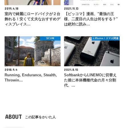
2019.4.18
2021.11.13
室内で綺麗にロードバイクが２台
【ピッコマ】漫画、"最強の王
飾れる！安くて丈夫なおすすめデ
様、二度目の人生は何をする？"
ィスプレイス…
は絶対に読み…
SCUM
i Phone / スマホ関連
2018.9.4
2021.8.15
Running, Endurance, Stealth,
SoftbankからLINEMOに切替え
Throwin…
た後に本体機種代金の月々分割
代、…
ABOUT
この記事をかいた人