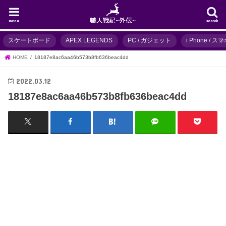
menu
search
スケートボード
APEX LEGENDS
PC / ガジェット
i Phone / 
HOME
18187e8ac6aa46b573b8fb636beac4dd
2022.03.12
18187e8ac6aa46b573b8fb636beac4dd