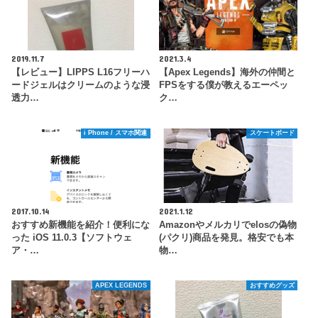
2019.11.7
2021.3.4
【レビュー】LIPPS L16フリーハ
【Apex Legends】海外の仲間と
ードジェルはクリームのような浸
FPSをする僕が教えるエーペッ
透力…
ク…
i Phone / スマホ関連
スケートボード
2017.10.14
2021.1.12
おすすめ新機能を紹介！便利にな
Amazonやメルカリでelosの偽物
った iOS 11.0.3【ソフトウェ
(パクリ)商品を発見。格安でも本
ア・…
物…
APEX LEGENDS
おすすめグッズ