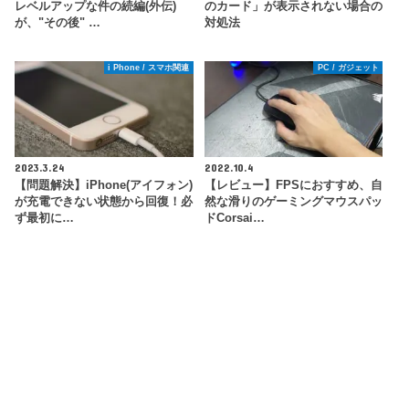
レベルアップな件の続編(外伝)
のカード」が表示されない場合の
が、"その後" …
対処法
i Phone / スマホ関連
PC / ガジェット
2023.3.24
2022.10.4
【問題解決】iPhone(アイフォン)
【レビュー】FPSにおすすめ、自
が充電できない状態から回復！必
然な滑りのゲーミングマウスパッ
ず最初に…
ドCorsai…