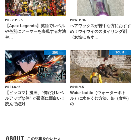
2022.2.25
2017.11.16
【Apex Legends】英語でレベル
ヘアワックスが苦手な方におすす
や色別にアーマーを表現する方法
め！ウイウイのスタイリング剤
や…
（女性にもオ…
漫画
SCUM
2021.6.16
2018.9.5
【ピッコマ】漫画、"俺だけレベ
Water bottle（ウォーターボト
ルアップな件" が最高に面白い！
ル）に水をくむ方法、缶（食料）
読んで絶対…
の…
ABOUT
この記事をかいた人