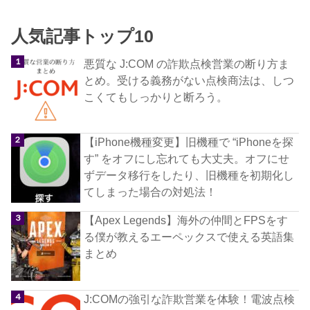
人気記事トップ10
悪質な J:COM の詐欺点検営業の断り方ま
とめ。受ける義務がない点検商法は、しつ
こくてもしっかりと断ろう。
【iPhone機種変更】旧機種で “iPhoneを探
す” をオフにし忘れても大丈夫。オフにせ
ずデータ移行をしたり、旧機種を初期化し
てしまった場合の対処法！
【Apex Legends】海外の仲間とFPSをす
る僕が教えるエーペックスで使える英語集
まとめ
J:COMの強引な詐欺営業を体験！電波点検