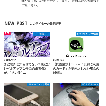
味や日々感じた事を発信してます。 詳細は運営者情報を
ご覧下さい。
NEW POST
このライターの最新記事
漫画
i Phone / スマホ関連
2023.9.17
2023.6.8
まだ意外と知られてない？俺だけ
【問題解決】Suica 「以前ご利用
レベルアップな件の続編(外伝)
のカード」が表示されない場合の
が、"その後" …
対処法
i Phone / スマホ関連
PC / ガジェット