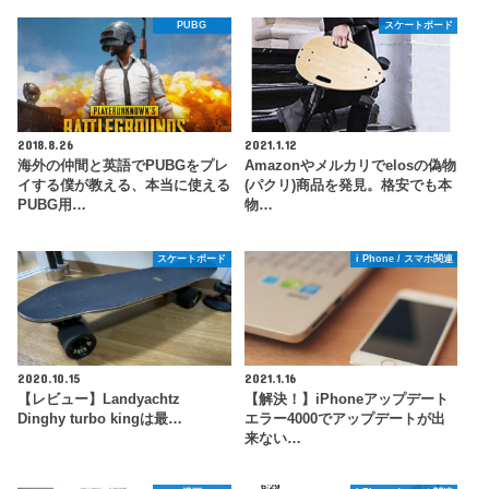
PUBG
スケートボード
2018.8.26
2021.1.12
海外の仲間と英語でPUBGをプレ
Amazonやメルカリでelosの偽物
イする僕が教える、本当に使える
(パクリ)商品を発見。格安でも本
PUBG用…
物…
スケートボード
i Phone / スマホ関連
2020.10.15
2021.1.16
【レビュー】Landyachtz
【解決！】iPhoneアップデート
Dinghy turbo kingは最…
エラー4000でアップデートが出
来ない…