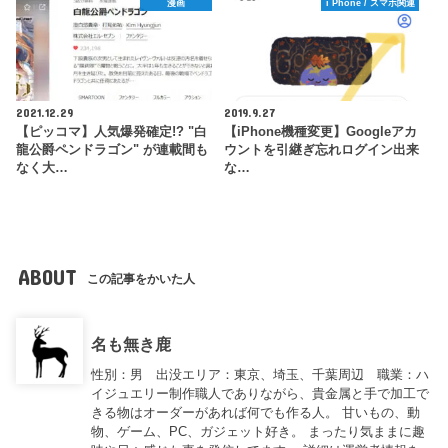
漫画
i Phone / スマホ関連
2021.12.29
2019.9.27
【ピッコマ】人気爆発確定!? "白
【iPhone機種変更】Googleアカ
龍公爵ペンドラゴン" が連載間も
ウントを引継ぎ忘れログイン出来
なく大…
な…
ABOUT
この記事をかいた人
名も無き鹿
性別：男 出没エリア：東京、埼玉、千葉周辺 職業：ハ
イジュエリー制作職人でありながら、貴金属と手で加工で
きる物はオーダーがあれば何でも作る人。 甘いもの、動
物、ゲーム、PC、ガジェット好き。 まったり気ままに趣