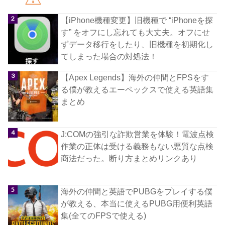
【iPhone機種変更】旧機種で “iPhoneを探
す” をオフにし忘れても大丈夫。オフにせ
ずデータ移行をしたり、旧機種を初期化し
てしまった場合の対処法！
【Apex Legends】海外の仲間とFPSをす
る僕が教えるエーペックスで使える英語集
まとめ
J:COMの強引な詐欺営業を体験！電波点検
作業の正体は受ける義務もない悪質な点検
商法だった。断り方まとめリンクあり
海外の仲間と英語でPUBGをプレイする僕
が教える、本当に使えるPUBG用便利英語
集(全てのFPSで使える)