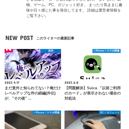
物、ゲーム、PC、ガジェット好き。 まったり気ままに趣
味や日々感じた事を発信してます。 詳細は運営者情報を
ご覧下さい。
NEW POST
このライターの最新記事
漫画
i Phone / スマホ関連
2023.9.17
2023.6.8
まだ意外と知られてない？俺だけ
【問題解決】Suica 「以前ご利用
レベルアップな件の続編(外伝)
のカード」が表示されない場合の
が、"その後" …
対処法
i Phone / スマホ関連
PC / ガジェット