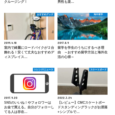
クルージング！
男性も楽…
おすすめグッズ
海外留学
2019.4.18
2017.8.9
室内で綺麗にロードバイクが２台
留学を学生のうちにするべき理
飾れる！安くて丈夫なおすすめデ
由 ～おすすめ留学方法と海外生
ィスプレイス…
活の心得～
トレンド/ニュース
スケートボード
2017.9.20
2022.3.24
SNSのいいね！やフォロワーは
【レビュー】CMCスケートボー
お金で買える。自分がフォローし
ドスタンディングラックがお洒落
てる人は存在…
+シンプルで…