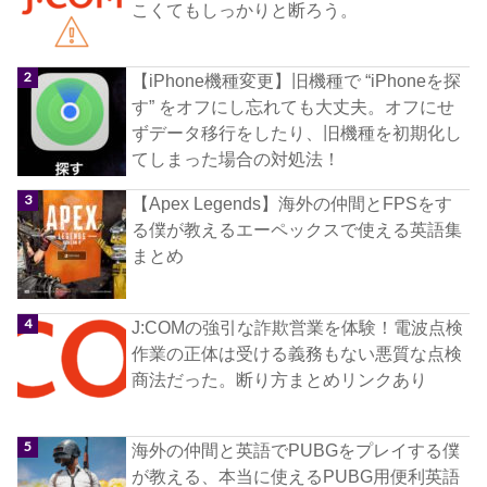
こくてもしっかりと断ろう。
【iPhone機種変更】旧機種で “iPhoneを探
す” をオフにし忘れても大丈夫。オフにせ
ずデータ移行をしたり、旧機種を初期化し
てしまった場合の対処法！
【Apex Legends】海外の仲間とFPSをす
る僕が教えるエーペックスで使える英語集
まとめ
J:COMの強引な詐欺営業を体験！電波点検
作業の正体は受ける義務もない悪質な点検
商法だった。断り方まとめリンクあり
海外の仲間と英語でPUBGをプレイする僕
が教える、本当に使えるPUBG用便利英語