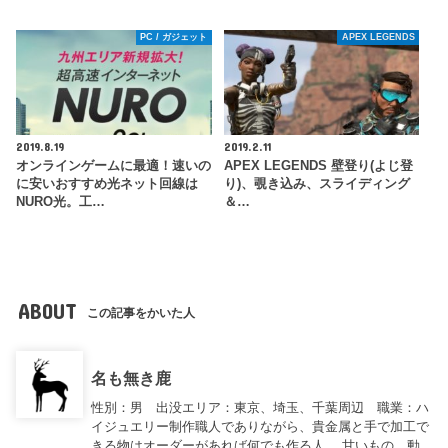
PC / ガジェット
APEX LEGENDS
2019.8.19
2019.2.11
オンラインゲームに最適！速いの
APEX LEGENDS 壁登り(よじ登
に安いおすすめ光ネット回線は
り)、覗き込み、スライディング
NURO光。工…
＆…
ABOUT
この記事をかいた人
名も無き鹿
性別：男 出没エリア：東京、埼玉、千葉周辺 職業：ハ
イジュエリー制作職人でありながら、貴金属と手で加工で
きる物はオーダーがあれば何でも作る人。 甘いもの、動