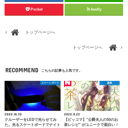
Pocket
feedly
トップページへ
トップページへ
RECOMMEND
こちらの記事も人気です。
スケートボード
漫画
2020.10.30
2022.8.22
クルーザーをLEDで光らせてみ
【ピッコマ】"公爵夫人の50のお
た。光るスケートボードでナイト
茶レシピ" がユニークで面白い！