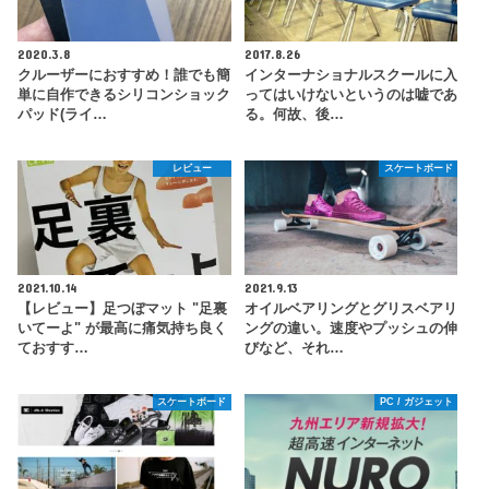
2020.3.8
2017.8.26
クルーザーにおすすめ！誰でも簡
インターナショナルスクールに入
単に自作できるシリコンショック
ってはいけないというのは嘘であ
パッド(ライ…
る。何故、後…
レビュー
スケートボード
2021.10.14
2021.9.13
【レビュー】足つぼマット "足裏
オイルベアリングとグリスベアリ
いてーよ" が最高に痛気持ち良く
ングの違い。速度やプッシュの伸
ておすす…
びなど、それ…
スケートボード
PC / ガジェット