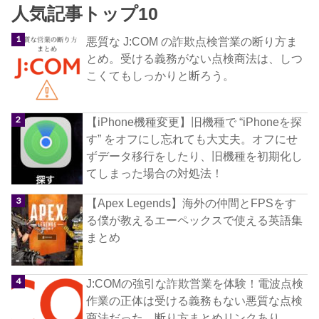
人気記事トップ10
悪質な J:COM の詐欺点検営業の断り方ま
とめ。受ける義務がない点検商法は、しつ
こくてもしっかりと断ろう。
【iPhone機種変更】旧機種で “iPhoneを探
す” をオフにし忘れても大丈夫。オフにせ
ずデータ移行をしたり、旧機種を初期化し
てしまった場合の対処法！
【Apex Legends】海外の仲間とFPSをす
る僕が教えるエーペックスで使える英語集
まとめ
J:COMの強引な詐欺営業を体験！電波点検
作業の正体は受ける義務もない悪質な点検
商法だった。断り方まとめリンクあり