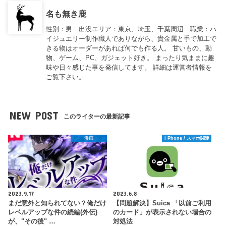
名も無き鹿
性別：男 出没エリア：東京、埼玉、千葉周辺 職業：ハ
イジュエリー制作職人でありながら、貴金属と手で加工で
きる物はオーダーがあれば何でも作る人。 甘いもの、動
物、ゲーム、PC、ガジェット好き。 まったり気ままに趣
味や日々感じた事を発信してます。 詳細は運営者情報を
ご覧下さい。
NEW POST
このライターの最新記事
漫画
i Phone / スマホ関連
2023.9.17
2023.6.8
まだ意外と知られてない？俺だけ
【問題解決】Suica 「以前ご利用
レベルアップな件の続編(外伝)
のカード」が表示されない場合の
が、"その後" …
対処法