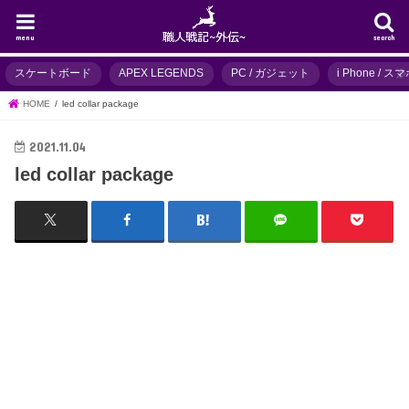
menu
search
スケートボード
APEX LEGENDS
PC / ガジェット
i Phone / 
HOME
led collar package
2021.11.04
led collar package