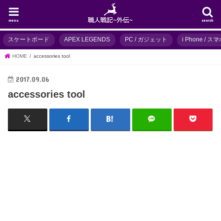
menu
search
スケートボード
APEX LEGENDS
PC / ガジェット
i Phone / 
HOME
accessories tool
2017.09.06
accessories tool