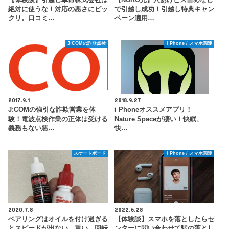
【体験談】引越し革命株式会社は
【NURO光】穴あけビス留めなし
絶対に使うな！対応の悪さにビッ
で引越し成功！引越し特典キャン
クリ。口コミ…
ペーン適用…
J:COMの詐欺点検
i Phone / スマホ関連
2017.9.1
2018.9.27
J:COMの強引な詐欺営業を体
i Phoneオススメアプリ！
験！電波点検作業の正体は受ける
Nature Spaceが凄い！快眠、
義務もない悪…
快…
スケートボード
i Phone / スマホ関連
2020.7.8
2022.6.28
ベアリングはオイルを付け過ぎる
【体験談】スマホを落としたらセ
とスピードが出ない、重い、回転
ンターに問い合わせて駅の落とし