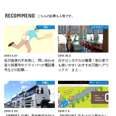
RECOMMEND
こちらの記事も人気です。
日記
おすすめグッズ
2021.4.21
2017.10.6
佐川急便の不在表に、問い合わせ
元サロンモデルが厳選！初心者で
送り状番号やドライバーの電話番
も使いやすいおすすめ万能ヘアワ
号などの記載…
ックス まと…
引越し
PC / ガジェット
2019.2.22
2019.7.5