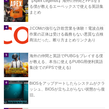
【Apex Legends】海外の仲間とFPSをす
る僕が教えるエーペックスで使える英語集
まとめ
J:COMの強引な詐欺営業を体験！電波点検
作業の正体は受ける義務もない悪質な点検
商法だった。断り方まとめリンクあり
海外の仲間と英語でPUBGをプレイする僕
が教える、本当に使えるPUBG用便利英語
集(全てのFPSで使える)
BIOSをアップデートしたらシステムがクラ
ッシュ、BIOSが立ち上がらない状態から復
旧。