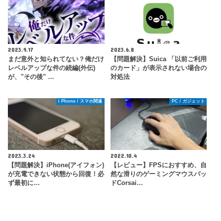
2023.9.17
2023.6.8
まだ意外と知られてない？俺だけ
【問題解決】Suica 「以前ご利用
レベルアップな件の続編(外伝)
のカード」が表示されない場合の
が、"その後" …
対処法
i Phone / スマホ関連
PC / ガジェット
2023.3.24
2022.10.4
【問題解決】iPhone(アイフォン)
【レビュー】FPSにおすすめ、自
が充電できない状態から回復！必
然な滑りのゲーミングマウスパッ
ず最初に…
ドCorsai…