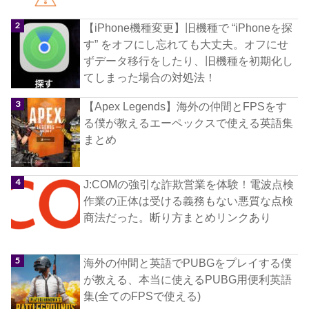
【iPhone機種変更】旧機種で “iPhoneを探
す” をオフにし忘れても大丈夫。オフにせ
ずデータ移行をしたり、旧機種を初期化し
てしまった場合の対処法！
【Apex Legends】海外の仲間とFPSをす
る僕が教えるエーペックスで使える英語集
まとめ
J:COMの強引な詐欺営業を体験！電波点検
作業の正体は受ける義務もない悪質な点検
商法だった。断り方まとめリンクあり
海外の仲間と英語でPUBGをプレイする僕
が教える、本当に使えるPUBG用便利英語
集(全てのFPSで使える)