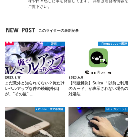
味や日々感じた事を発信してます。 詳細は運営者情報を
ご覧下さい。
NEW POST
このライターの最新記事
漫画
i Phone / スマホ関連
2023.9.17
2023.6.8
まだ意外と知られてない？俺だけ
【問題解決】Suica 「以前ご利用
レベルアップな件の続編(外伝)
のカード」が表示されない場合の
が、"その後" …
対処法
i Phone / スマホ関連
PC / ガジェット