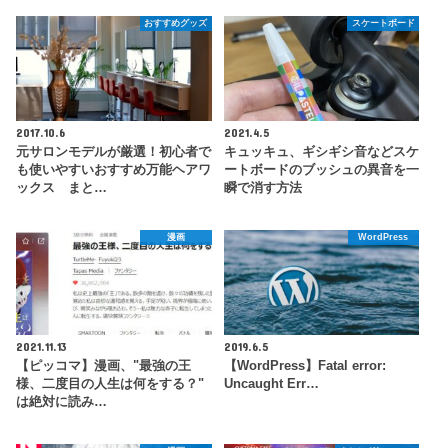
おすすめグッズ
スケートボード
2017.10.6
2021.4.5
元サロンモデルが厳選！初心者で
キュッキュ、ギシギシ音などスケ
も使いやすいおすすめ万能ヘアワ
ートボードのブッシュの異音を一
ックス まと…
瞬で消す方法
漫画
WordPress
2021.11.13
2019.6.5
【ピッコマ】漫画、"最強の王
【WordPress】Fatal error:
様、二度目の人生は何をする？"
Uncaught Err…
は絶対に読み…