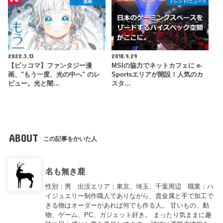
漫画
トレンド/ニュース
2022.3.13
2018.9.29
【ピッコマ】ファンタジー漫
MSIの協力でネットカフェに e-
画、"もう一度、光の中へ" のレ
Sportsエリアが開設！人気のカ
ビュー。光と闇…
スタ…
ABOUT
この記事をかいた人
名も無き鹿
性別：男 出没エリア：東京、埼玉、千葉周辺 職業：ハ
イジュエリー制作職人でありながら、貴金属と手で加工で
きる物はオーダーがあれば何でも作る人。 甘いもの、動
物、ゲーム、PC、ガジェット好き。 まったり気ままに趣