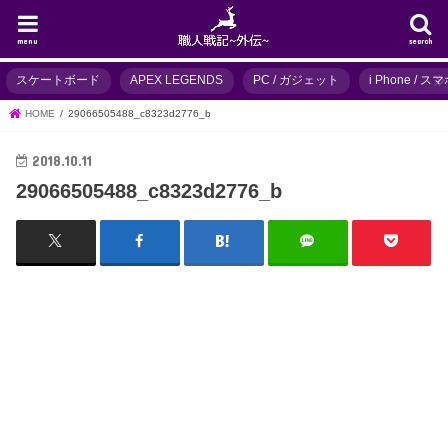
menu
search
スケートボード
APEX LEGENDS
PC / ガジェット
i Phone / 
HOME
29066505488_c8323d2776_b
2018.10.11
29066505488_c8323d2776_b