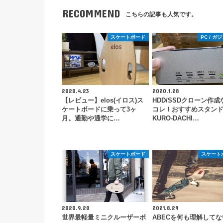
RECOMMEND
こちらの記事も人気です。
スケートボード
PC / ガ
2020.4.23
2020.1.28
【レビュー】elos(イロス)ス
HDD/SSDクローン作成
ケートボードに乗って3ヶ
コレ！おすすめスタン
月。通勤や通学に…
KURO-DACHI…
スケートボード
スケート
2020.9.20
2021.8.29
世界最軽量ミニクルーザーボ
ABECを何も理解して