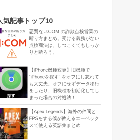
人気記事トップ10
悪質な J:COM の詐欺点検営業の
断り方まとめ。受ける義務がない
点検商法は、しつこくてもしっか
りと断ろう。
【iPhone機種変更】旧機種で
“iPhoneを探す” をオフにし忘れて
も大丈夫。オフにせずデータ移行
をしたり、旧機種を初期化してし
まった場合の対処法！
【Apex Legends】海外の仲間と
FPSをする僕が教えるエーペック
スで使える英語集まとめ