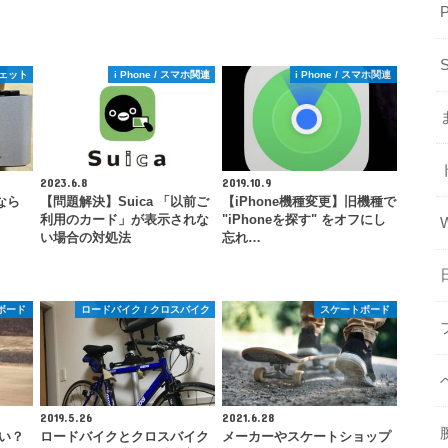
ジェット
i Phone / スマホ関連
i Phone / スマホ関連
2023.6.8
2019.10.9
なら
【問題解決】Suica 「以前ご
【iPhone機種変更】旧機種で
ド
利用のカード」が表示されな
"iPhoneを探す" をオフにし
い場合の対処法
忘れ…
ボード
ロードバイク / クロスバイク
スケートボード
2019.5.26
2021.6.28
ない？
ロードバイクとクロスバイク
メーカーやスケートショップ