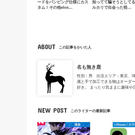
ードをパンピング仕様にカス
知ってて騙そうとして
タム！その他elos…
ルカリで出会った怪…
ABOUT
この記事をかいた人
名も無き鹿
性別：男 出没エリア：東京、
属と手で加工できる物はオーダー
好き。 まったり気ままに趣味や
NEW POST
このライターの最新記事
漫画
i Phone / 