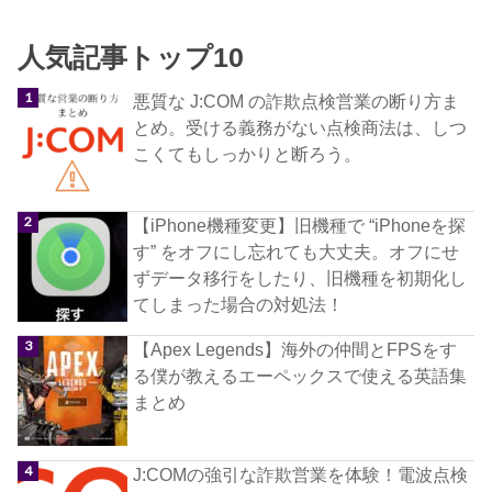
人気記事トップ10
悪質な J:COM の詐欺点検営業の断り方ま
とめ。受ける義務がない点検商法は、しつ
こくてもしっかりと断ろう。
【iPhone機種変更】旧機種で “iPhoneを探
す” をオフにし忘れても大丈夫。オフにせ
ずデータ移行をしたり、旧機種を初期化し
てしまった場合の対処法！
【Apex Legends】海外の仲間とFPSをす
る僕が教えるエーペックスで使える英語集
まとめ
J:COMの強引な詐欺営業を体験！電波点検