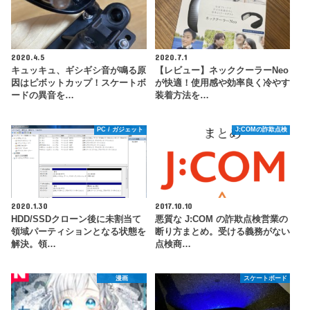
2020.4.5
2020.7.1
キュッキュ、ギシギシ音が鳴る原
【レビュー】ネッククーラーNeo
因はピボットカップ！スケートボ
が快適！使用感や効率良く冷やす
ードの異音を…
装着方法を…
PC / ガジェット
J:COMの詐欺点検
2020.1.30
2017.10.10
HDD/SSDクローン後に未割当て
悪質な J:COM の詐欺点検営業の
領域パーティションとなる状態を
断り方まとめ。受ける義務がない
解決。領…
点検商…
漫画
スケートボード