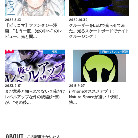
2022.3.13
2020.10.30
【ピッコマ】ファンタジー漫
クルーザーをLEDで光らせてみ
画、"もう一度、光の中へ" のレ
た。光るスケートボードでナイト
ビュー。光と闇…
クルージング！
漫画
i Phone / スマホ関連
2023.9.17
2018.9.27
まだ意外と知られてない？俺だけ
i Phoneオススメアプリ！
レベルアップな件の続編(外伝)
Nature Spaceが凄い！快眠、
が、"その後…
快…
ABOUT
この記事をかいた人