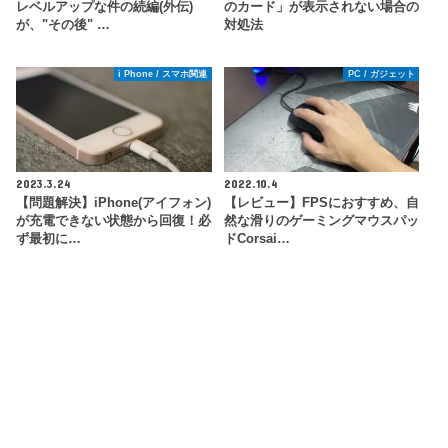
レベルアップな件の続編(外伝)
のカード」が表示されない場合の
が、"その後" …
対処法
i Phone / スマホ関連
PC / ガジェット
2023.3.24
2022.10.4
【問題解決】iPhone(アイフォン)
【レビュー】FPSにおすすめ、自
が充電できない状態から回復！必
然な滑りのゲーミングマウスパッ
ず最初に…
ドCorsai…