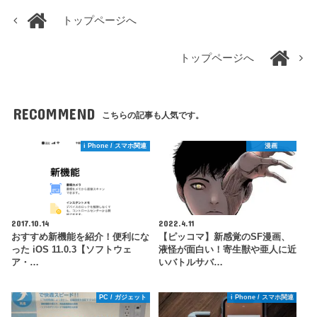
トップページへ
トップページへ
RECOMMEND
こちらの記事も人気です。
i Phone / スマホ関連
漫画
2017.10.14
2022.4.11
おすすめ新機能を紹介！便利にな
【ピッコマ】新感覚のSF漫画、
った iOS 11.0.3【ソフトウェ
液怪が面白い！寄生獣や亜人に近
ア・…
いバトルサバ…
PC / ガジェット
i Phone / スマホ関連