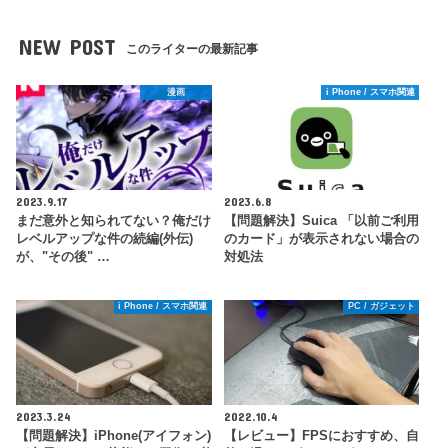
NEW POST
このライターの最新記事
漫画
i Phone / スマホ関連
2023.9.17
2023.6.8
まだ意外と知られてない？俺だけ
【問題解決】Suica 「以前ご利用
レベルアップな件の続編(外伝)
のカード」が表示されない場合の
が、"その後" …
対処法
i Phone / スマホ関連
PC / ガジェット
2023.3.24
2022.10.4
【問題解決】iPhone(アイフォン)
【レビュー】FPSにおすすめ、自