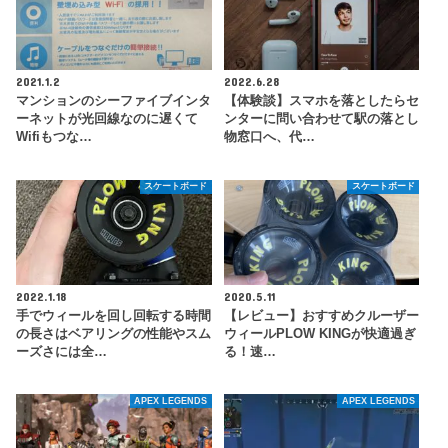
2021.1.2
2022.6.28
マンションのシーファイブインタ
【体験談】スマホを落としたらセ
ーネットが光回線なのに遅くて
ンターに問い合わせて駅の落とし
Wifiもつな…
物窓口へ、代…
スケートボード
スケートボード
2022.1.18
2020.5.11
手でウィールを回し回転する時間
【レビュー】おすすめクルーザー
の長さはベアリングの性能やスム
ウィールPLOW KINGが快適過ぎ
ーズさには全…
る！速…
APEX LEGENDS
APEX LEGENDS