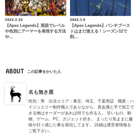
2022.2.25
2022.3.8
【Apex Legends】英語でレベル
【Apex Legends】パンチブース
や色別にアーマーを表現する方法
トはまだ使える！シーズン12で
や…
削…
ABOUT
この記事をかいた人
名も無き鹿
性別：男 出没エリア：東京、埼玉、千葉周辺 職業：ハ
イジュエリー制作職人でありながら、貴金属と手で加工で
きる物はオーダーがあれば何でも作る人。 甘いもの、動
物、ゲーム、PC、ガジェット好き。 まったり気ままに趣
味や日々感じた事を発信してます。 詳細は運営者情報を
ご覧下さい。