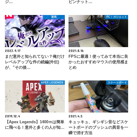
ジ…
ピンナット…
漫画
PC / ガジェット
2023.9.17
2021.8.16
まだ意外と知られてない？俺だけ
FPSに最適！使ってみて本当に良
レベルアップな件の続編(外伝)
かったおすすめマウスの使用感ま
が、"その後…
とめ
APEX LEGENDS
スケートボード
2019.12.4
2021.4.5
【Apex Legends】1400ｍは簡単
キュッキュ、ギシギシ音などスケ
に飛べる！意外と多くの人が知…
ートボードのブッシュの異音を一
瞬で消す方法