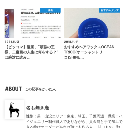
漫画
おすすめグッズ
2021.11.13
2018.11.14
【ピッコマ】漫画、"最強の王
おすすめヘアワックスOCEAN
様、二度目の人生は何をする？"
TRICO(オーシャントリ
は絶対に読み…
コ)SHINE…
ABOUT
この記事をかいた人
名も無き鹿
性別：男 出没エリア：東京、埼玉、千葉周辺 職業：ハ
イジュエリー制作職人でありながら、貴金属と手で加工で
きる物はオーダーがあれば何でも作る人。 甘いもの、動