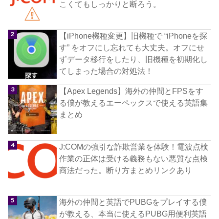
こくてもしっかりと断ろう。
【iPhone機種変更】旧機種で “iPhoneを探
す” をオフにし忘れても大丈夫。オフにせ
ずデータ移行をしたり、旧機種を初期化し
てしまった場合の対処法！
【Apex Legends】海外の仲間とFPSをす
る僕が教えるエーペックスで使える英語集
まとめ
J:COMの強引な詐欺営業を体験！電波点検
作業の正体は受ける義務もない悪質な点検
商法だった。断り方まとめリンクあり
海外の仲間と英語でPUBGをプレイする僕
が教える、本当に使えるPUBG用便利英語