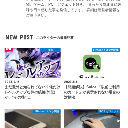
物、ゲーム、PC、ガジェット好き。 まったり気ままに趣
味や日々感じた事を発信してます。 詳細は運営者情報を
ご覧下さい。
NEW POST
このライターの最新記事
漫画
i Phone / スマホ関連
2023.9.17
2023.6.8
まだ意外と知られてない？俺だけ
【問題解決】Suica 「以前ご利用
レベルアップな件の続編(外伝)
のカード」が表示されない場合の
が、"その後" …
対処法
i Phone / スマホ関連
PC / ガジェット