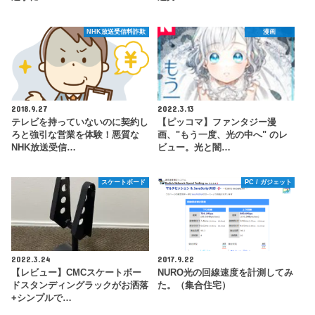
NHK放送受信料詐欺
漫画
2018.9.27
2022.3.13
テレビを持っていないのに契約し
【ピッコマ】ファンタジー漫
ろと強引な営業を体験！悪質な
画、"もう一度、光の中へ" のレ
NHK放送受信…
ビュー。光と闇…
スケートボード
PC / ガジェット
2022.3.24
2017.9.22
【レビュー】CMCスケートボー
NURO光の回線速度を計測してみ
ドスタンディングラックがお洒落
た。（集合住宅）
+シンプルで…