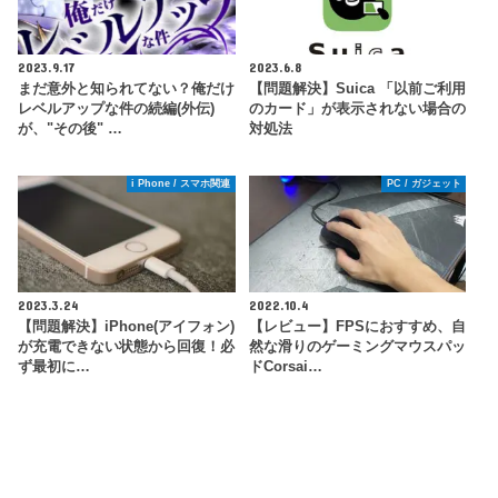
2023.9.17
2023.6.8
まだ意外と知られてない？俺だけ
【問題解決】Suica 「以前ご利用
レベルアップな件の続編(外伝)
のカード」が表示されない場合の
が、"その後" …
対処法
i Phone / スマホ関連
PC / ガジェット
2023.3.24
2022.10.4
【問題解決】iPhone(アイフォン)
【レビュー】FPSにおすすめ、自
が充電できない状態から回復！必
然な滑りのゲーミングマウスパッ
ず最初に…
ドCorsai…