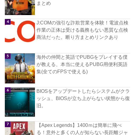
まとめ
J:COMの強引な詐欺営業を体験！電波点検
作業の正体は受ける義務もない悪質な点検
商法だった。断り方まとめリンクあり
海外の仲間と英語でPUBGをプレイする僕
が教える、本当に使えるPUBG用便利英語
集(全てのFPSで使える)
BIOSをアップデートしたらシステムがクラ
ッシュ、BIOSが立ち上がらない状態から復
旧。
【Apex Legends】1400ｍは簡単に飛べ
る！意外と多くの人が知らない長距離ジャ