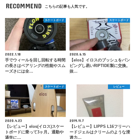
RECOMMEND
こちらの記事も人気です。
スケートボード
スケートボード
2022.1.18
2020.6.15
手でウィールを回し回転する時間
【elos】イロスのブッシュをパン
の長さはベアリングの性能やスム
ピングし易いRIPTIDE製に交換。
ーズさには全…
抜…
スケートボード
レビュー
2020.4.23
2019.11.7
【レビュー】elos(イロス)スケー
【レビュー】LIPPS L16フリーハ
トボードに乗って3ヶ月。通勤や
ードジェルはクリームのような浸
通学に…
透力…