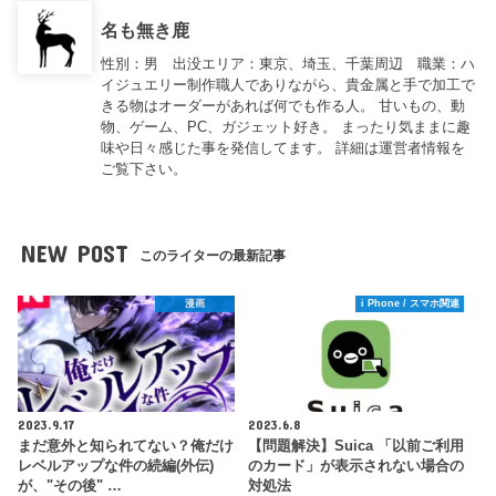
名も無き鹿
性別：男 出没エリア：東京、埼玉、千葉周辺 職業：ハ
イジュエリー制作職人でありながら、貴金属と手で加工で
きる物はオーダーがあれば何でも作る人。 甘いもの、動
物、ゲーム、PC、ガジェット好き。 まったり気ままに趣
味や日々感じた事を発信してます。 詳細は運営者情報を
ご覧下さい。
NEW POST
このライターの最新記事
漫画
i Phone / スマホ関連
2023.9.17
2023.6.8
まだ意外と知られてない？俺だけ
【問題解決】Suica 「以前ご利用
レベルアップな件の続編(外伝)
のカード」が表示されない場合の
が、"その後" …
対処法