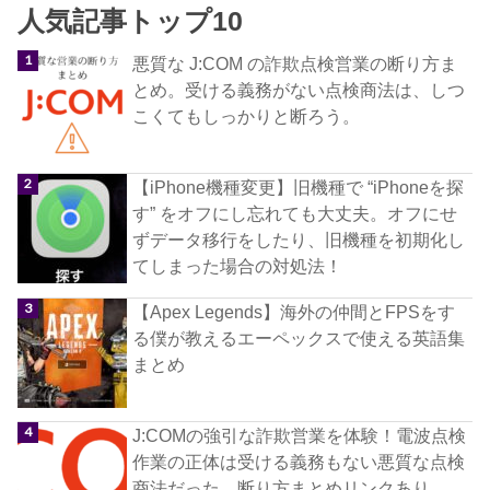
人気記事トップ10
悪質な J:COM の詐欺点検営業の断り方ま
とめ。受ける義務がない点検商法は、しつ
こくてもしっかりと断ろう。
【iPhone機種変更】旧機種で “iPhoneを探
す” をオフにし忘れても大丈夫。オフにせ
ずデータ移行をしたり、旧機種を初期化し
てしまった場合の対処法！
【Apex Legends】海外の仲間とFPSをす
る僕が教えるエーペックスで使える英語集
まとめ
J:COMの強引な詐欺営業を体験！電波点検
作業の正体は受ける義務もない悪質な点検
商法だった。断り方まとめリンクあり