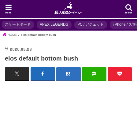
menu
search
スケートボード
APEX LEGENDS
PC / ガジェット
i Phone / 
HOME
elos default bottom bush
2020.05.28
elos default bottom bush