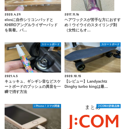
2020.4.29
2017.11.16
elosに自作シリコンパッドと
ヘアワックスが苦手な方におすす
KHIROアングルライザーパッド
め！ウイウイのスタイリング剤
を装着。パ…
（女性にもオ…
スケートボード
スケートボード
2021.4.5
2020.10.15
キュッキュ、ギシギシ音などスケ
【レビュー】Landyachtz
ートボードのブッシュの異音を一
Dinghy turbo kingは最…
瞬で消す方法
i Phone / スマホ関連
J:COMの詐欺点検