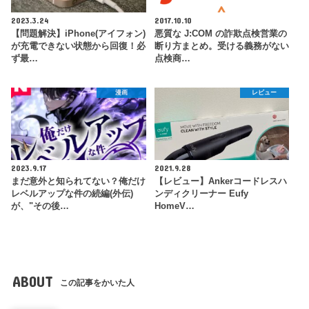
2023.3.24
2017.10.10
【問題解決】iPhone(アイフォン)
悪質な J:COM の詐欺点検営業の
が充電できない状態から回復！必
断り方まとめ。受ける義務がない
ず最…
点検商…
漫画
レビュー
2023.9.17
2021.9.28
まだ意外と知られてない？俺だけ
【レビュー】Ankerコードレスハ
レベルアップな件の続編(外伝)
ンディクリーナー Eufy
が、"その後…
HomeV…
ABOUT
この記事をかいた人