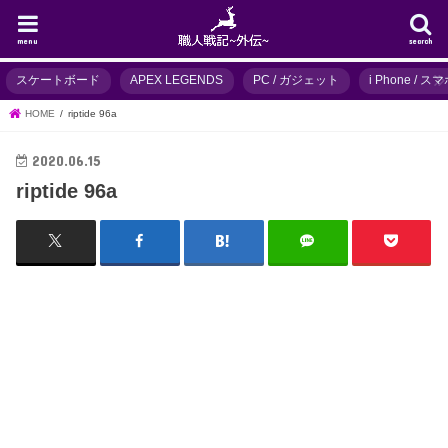
menu
search
スケートボード
APEX LEGENDS
PC / ガジェット
i Phone / 
HOME
riptide 96a
2020.06.15
riptide 96a