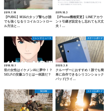
2019.7.18
2019.10.3
【PUBG】M16のタップ撃ちが誰
【iPhone機種変更】LINEアカウ
でも強くなるリコイルコントロー
ント引継ぎ設定をし忘れても大丈
ル方法と…
夫！…
トレンド/ニュース
スケートボード
2018.10.1
2020.3.8
世の女性はイケメンAIに夢中！？
クルーザーにおすすめ！誰でも簡
SELFの安藤ユウとは一体誰だ？
単に自作できるシリコンショック
パッド(ライ…
SCUM
スケートボード