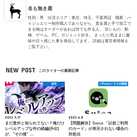
名も無き鹿
性別：男 出没エリア：東京、埼玉、千葉周辺 職業：ハ
イジュエリー制作職人でありながら、貴金属と手で加工で
きる物はオーダーがあれば何でも作る人。 甘いもの、動
物、ゲーム、PC、ガジェット好き。 まったり気ままに趣
味や日々感じた事を発信してます。 詳細は運営者情報を
ご覧下さい。
NEW POST
このライターの最新記事
漫画
i Phone / スマホ関連
2023.9.17
2023.6.8
まだ意外と知られてない？俺だけ
【問題解決】Suica 「以前ご利用
レベルアップな件の続編(外伝)
のカード」が表示されない場合の
が、"その後" …
対処法