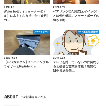
2018.9.5
2021.6.19
Water bottle（ウォーターボト
ベアリングのABEC(エイベック)
ル）に水をくむ方法、缶（食料）
とは何か解説。スケートボードの
の…
速さや耐…
スケートボード
NHK放送受信料詐欺
2020.9.29
2018.9.27
【elosカスタム】Khiroアングル
テレビを持っていないのに契約し
ライザーとRiptide Kran…
ろと強引な営業を体験！悪質な
NHK放送受信…
ABOUT
この記事をかいた人