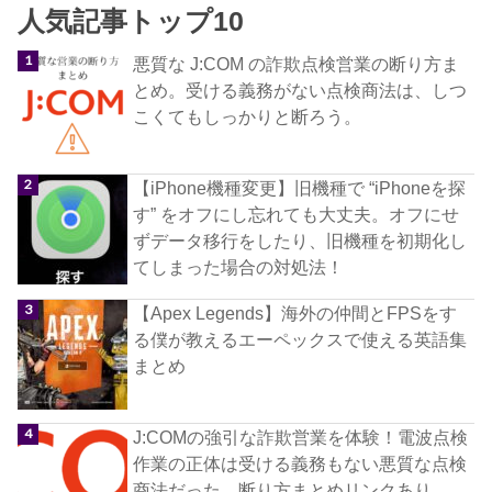
人気記事トップ10
悪質な J:COM の詐欺点検営業の断り方ま
とめ。受ける義務がない点検商法は、しつ
こくてもしっかりと断ろう。
【iPhone機種変更】旧機種で “iPhoneを探
す” をオフにし忘れても大丈夫。オフにせ
ずデータ移行をしたり、旧機種を初期化し
てしまった場合の対処法！
【Apex Legends】海外の仲間とFPSをす
る僕が教えるエーペックスで使える英語集
まとめ
J:COMの強引な詐欺営業を体験！電波点検
作業の正体は受ける義務もない悪質な点検
商法だった。断り方まとめリンクあり