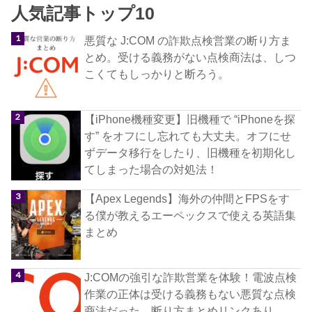
人気記事トップ10
悪質な J:COM の詐欺点検営業の断り方ま
とめ。受ける義務がない点検商法は、しつ
こくてもしっかりと断ろう。
【iPhone機種変更】旧機種で “iPhoneを探
す” をオフにし忘れても大丈夫。オフにせ
ずデータ移行をしたり、旧機種を初期化し
てしまった場合の対処法！
【Apex Legends】海外の仲間とFPSをす
る僕が教えるエーペックスで使える英語集
まとめ
J:COMの強引な詐欺営業を体験！電波点検
作業の正体は受ける義務もない悪質な点検
商法だった。断り方まとめリンクあり