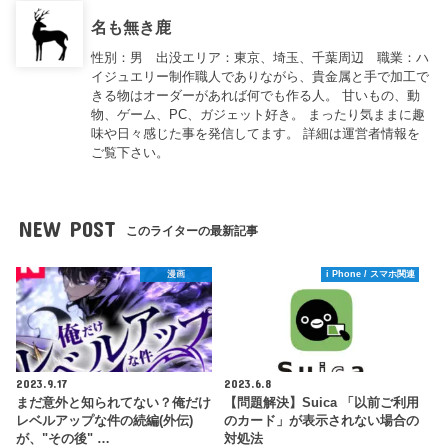
名も無き鹿
性別：男 出没エリア：東京、埼玉、千葉周辺 職業：ハ
イジュエリー制作職人でありながら、貴金属と手で加工で
きる物はオーダーがあれば何でも作る人。 甘いもの、動
物、ゲーム、PC、ガジェット好き。 まったり気ままに趣
味や日々感じた事を発信してます。 詳細は運営者情報を
ご覧下さい。
NEW POST
このライターの最新記事
漫画
i Phone / スマホ関連
2023.9.17
2023.6.8
まだ意外と知られてない？俺だけ
【問題解決】Suica 「以前ご利用
レベルアップな件の続編(外伝)
のカード」が表示されない場合の
が、"その後" …
対処法