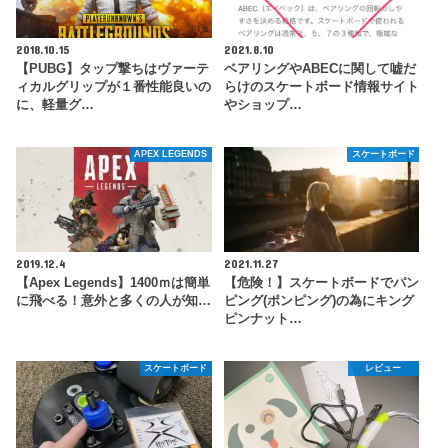
2018.10.15
2021.8.10
【PUBG】タップ撃ちはヴァーテ
ベアリングやABECに関して嘘だ
ィカルグリップが１番性能良いの
らけのスケートボード情報サイト
に、軽量グ…
やショップ…
APEX LEGENDS
スケートボード
2019.12.4
2021.11.27
【Apex Legends】1400ｍは簡単
【危険！】スケートボードでパン
に飛べる！意外と多くの人が知…
ピング(ポンピング)の為にキング
ピンナット…
スケートボード
レビュー