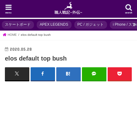
menu
search
スケートボード
APEX LEGENDS
PC / ガジェット
i Phone / 
HOME
elos default top bush
2020.05.28
elos default top bush