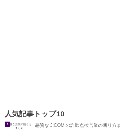
人気記事トップ10
悪質な J:COM の詐欺点検営業の断り方ま