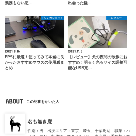
義務もない悪…
出会った怪…
PC / ガジェット
レビュー
2021.8.16
2021.11.8
FPSに最適！使ってみて本当に良
【レビュー】犬の夜間の散歩にお
かったおすすめマウスの使用感ま
すすめ！明るく光るサイズ調整可
とめ
能なUSB充…
ABOUT
この記事をかいた人
名も無き鹿
性別：男 出没エリア：東京、埼玉、千葉周辺 職業：ハ