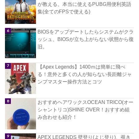
が教える、本当に使えるPUBG用便利英語
集(全てのFPSで使える)
BIOSをアップデートしたらシステムがクラ
ッシュ、BIOSが立ち上がらない状態から復
旧。
【Apex Legends】1400ｍは簡単に飛べ
る！意外と多くの人が知らない長距離ジャ
ンプマスター操作方法とコツ
おすすめヘアワックスOCEAN TRICO(オー
シャントリコ)SHINE OVER！おすすめ組
み合わせも紹介！
APEX LEGENDS 壁登り(よじ登り)、覗き