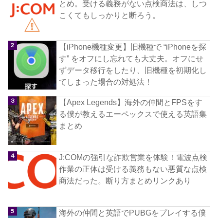
とめ。受ける義務がない点検商法は、しつ
こくてもしっかりと断ろう。
【iPhone機種変更】旧機種で “iPhoneを探
す” をオフにし忘れても大丈夫。オフにせ
ずデータ移行をしたり、旧機種を初期化し
てしまった場合の対処法！
【Apex Legends】海外の仲間とFPSをす
る僕が教えるエーペックスで使える英語集
まとめ
J:COMの強引な詐欺営業を体験！電波点検
作業の正体は受ける義務もない悪質な点検
商法だった。断り方まとめリンクあり
海外の仲間と英語でPUBGをプレイする僕