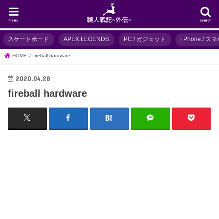
menu
search
スケートボード
APEX LEGENDS
PC / ガジェット
i Phone / 
HOME
fireball hardware
2020.04.28
fireball hardware