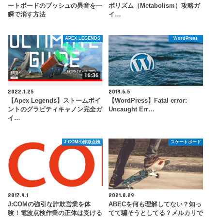
ートボードのブッシュの異音を一
ボリズム（Metabolism）攻略ガ
瞬で消す方法
イ…
APEX LEGENDS
WordPress
2022.1.25
2019.6.5
【Apex Legends】ストームポイ
【WordPress】Fatal error:
ントのグラビティキャノン完全ガ
Uncaught Err…
イ…
J:COMの詐欺点検
スケートボード
2017.9.1
2021.8.29
J:COMの強引な詐欺営業を体
ABECを何も理解してない？知っ
験！電波点検作業の正体は受ける
てて騙そうとしてる？メルカリで