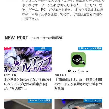
イジュエリー制作職人でありながら、貴金属と手で加工で
きる物はオーダーがあれば何でも作る人。 甘いもの、動
物、ゲーム、PC、ガジェット好き。 まったり気ままに趣
味や日々感じた事を発信してます。 詳細は運営者情報を
ご覧下さい。
NEW POST
このライターの最新記事
漫画
i Phone / スマホ関連
2023.9.17
2023.6.8
まだ意外と知られてない？俺だけ
【問題解決】Suica 「以前ご利用
レベルアップな件の続編(外伝)
のカード」が表示されない場合の
が、"その後" …
対処法
i Phone / スマホ関連
PC / ガジェット