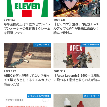
2018.10.3
2021.6.16
毎年全国売上げ１位のセブンイレ
【ピッコマ】漫画、"俺だけレベ
ブンオーナーの教育術！クレーム
ルアップな件" が最高に面白い！
を回避しつつ…
読んで絶対…
スケートボード
APEX LEGENDS
2021.8.29
2019.12.4
ABECを何も理解してない？知っ
【Apex Legends】1400ｍは簡単
てて騙そうとしてる？メルカリで
に飛べる！意外と多くの人が知…
出会った怪…
i Phone / スマホ関連
スケートボード