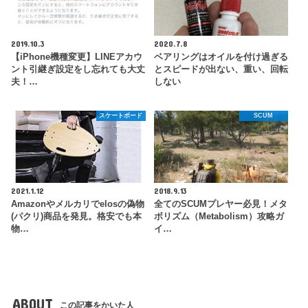
2019.10.3
2020.7.8
【iPhone機種変更】LINEアカウ
ベアリングはオイルを付け過ぎる
ント引継ぎ設定をし忘れても大丈
とスピードが出ない、重い、回転
夫！…
しない
スケートボード
SCUM
2021.1.12
2018.9.13
Amazonやメルカリでelosの偽物
全てのSCUMプレヤー必見！メタ
(パクリ)商品を発見。格安でも本
ボリズム（Metabolism）攻略ガ
物…
イ…
ABOUT
この記事をかいた人