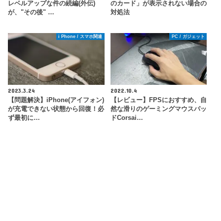
レベルアップな件の続編(外伝)
のカード」が表示されない場合の
が、"その後" …
対処法
i Phone / スマホ関連
PC / ガジェット
2023.3.24
2022.10.4
【問題解決】iPhone(アイフォン)
【レビュー】FPSにおすすめ、自
が充電できない状態から回復！必
然な滑りのゲーミングマウスパッ
ず最初に…
ドCorsai…