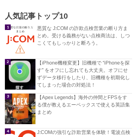
人気記事トップ10
悪質な J:COM の詐欺点検営業の断り方ま
とめ。受ける義務がない点検商法は、しつ
こくてもしっかりと断ろう。
【iPhone機種変更】旧機種で “iPhoneを探
す” をオフにし忘れても大丈夫。オフにせ
ずデータ移行をしたり、旧機種を初期化し
てしまった場合の対処法！
【Apex Legends】海外の仲間とFPSをす
る僕が教えるエーペックスで使える英語集
まとめ
J:COMの強引な詐欺営業を体験！電波点検