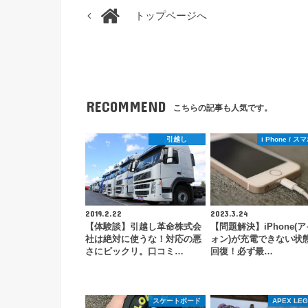
トップページへ
RECOMMEND
こちらの記事も人気です。
引越し
i Phone / 
2019.2.22
2023.3.24
【体験談】引越し革命株式会
【問題解決】iPhone(
社は絶対に使うな！対応の悪
ォン)が充電できない状
さにビックリ。口コミ…
回復！必ず最…
スケートボード
APEX LE