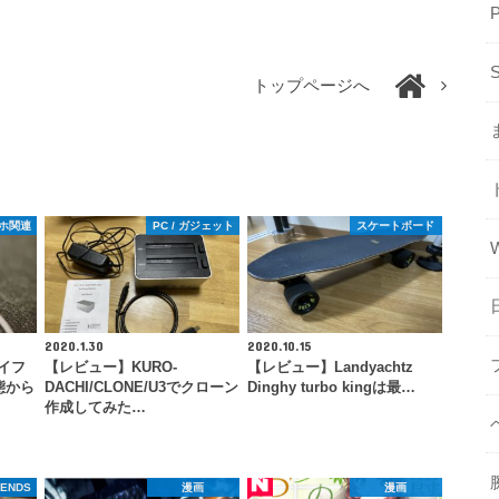
トップページへ
スマホ関連
PC / ガジェット
スケートボード
2020.1.30
2020.10.15
アイフ
【レビュー】KURO-
【レビュー】Landyachtz
態から
DACHI/CLONE/U3でクローン
Dinghy turbo kingは最…
作成してみた…
GENDS
漫画
漫画