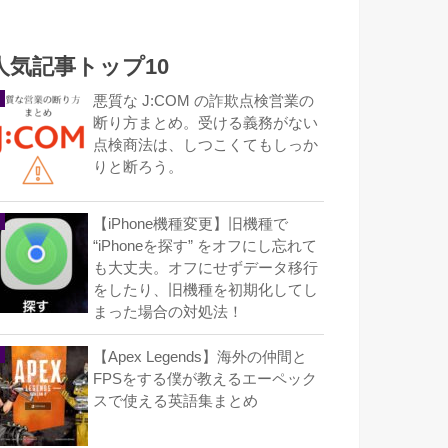
人気記事トップ10
悪質な J:COM の詐欺点検営業の
断り方まとめ。受ける義務がない
点検商法は、しつこくてもしっか
りと断ろう。
【iPhone機種変更】旧機種で
“iPhoneを探す” をオフにし忘れて
も大丈夫。オフにせずデータ移行
をしたり、旧機種を初期化してし
まった場合の対処法！
【Apex Legends】海外の仲間と
FPSをする僕が教えるエーペック
スで使える英語集まとめ