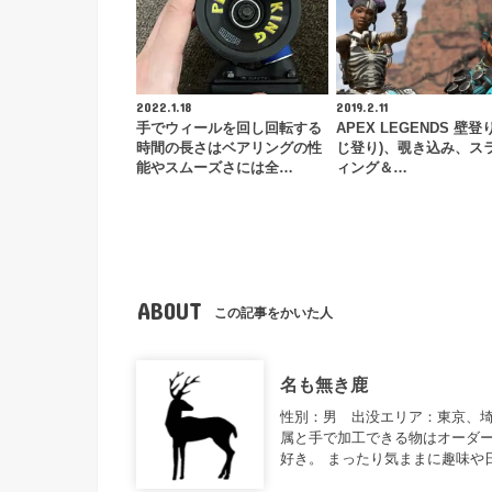
2022.1.18
2019.2.11
手でウィールを回し回転する
APEX LEGENDS 壁登
時間の長さはベアリングの性
じ登り)、覗き込み、ス
能やスムーズさには全…
ィング＆…
ABOUT
この記事をかいた人
名も無き鹿
性別：男 出没エリア：東京、
属と手で加工できる物はオーダー
好き。 まったり気ままに趣味や