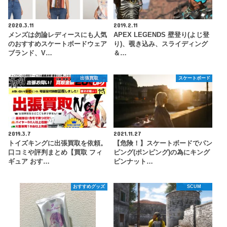
2020.3.11
2019.2.11
メンズは勿論レディースにも人気
APEX LEGENDS 壁登り(よじ登
のおすすめスケートボードウェア
り)、覗き込み、スライディング
ブランド、V…
＆…
出張買取
スケートボード
2019.3.7
2021.11.27
トイズキングに出張買取を依頼。
【危険！】スケートボードでパン
口コミや評判まとめ【買取 フィ
ピング(ポンピング)の為にキング
ギュア おす…
ピンナット…
おすすめグッズ
SCUM