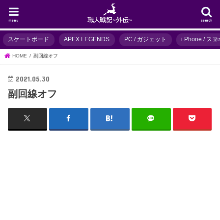
menu
search
スケートボード
APEX LEGENDS
PC / ガジェット
i Phone / 
HOME
副回線オフ
2021.05.30
副回線オフ