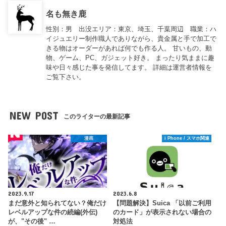
名も無き鹿
性別：男 出没エリア：東京、埼玉、千葉周辺 職業：ハ
イジュエリー制作職人でありながら、貴金属と手で加工で
きる物はオーダーがあれば何でも作る人。 甘いもの、動
物、ゲーム、PC、ガジェット好き。 まったり気ままに趣
味や日々感じた事を発信してます。 詳細は運営者情報を
ご覧下さい。
NEW POST
このライターの最新記事
漫画
i Phone / スマホ関連
2023.9.17
2023.6.8
まだ意外と知られてない？俺だけ
【問題解決】Suica 「以前ご利用
レベルアップな件の続編(外伝)
のカード」が表示されない場合の
が、"その後" …
対処法