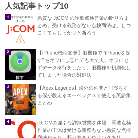
人気記事トップ10
悪質な J:COM の詐欺点検営業の断り方ま
とめ。受ける義務がない点検商法は、しつ
こくてもしっかりと断ろう。
【iPhone機種変更】旧機種で “iPhoneを探
す” をオフにし忘れても大丈夫。オフにせ
ずデータ移行をしたり、旧機種を初期化し
てしまった場合の対処法！
【Apex Legends】海外の仲間とFPSをす
る僕が教えるエーペックスで使える英語集
まとめ
J:COMの強引な詐欺営業を体験！電波点検
作業の正体は受ける義務もない悪質な点検
商法だった。断り方まとめリンクあり