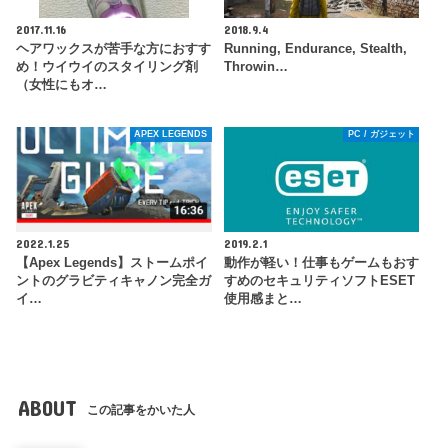
2017.11.16
2018.9.4
ヘアワックスが苦手な方におすす
Running, Endurance, Stealth,
め！ウイウイのスタイリング剤
Throwin…
（女性にもオ…
APEX LEGENDS
PC / ガジェット
2022.1.25
2019.2.1
【Apex Legends】ストームポイ
動作が軽い！仕事もゲームもおす
ントのグラビティキャノン完全ガ
すめのセキュリティソフトESET
イ…
使用感まと…
ABOUT
この記事をかいた人