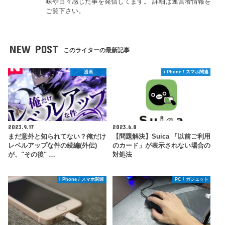
味や日々感じた事を発信してます。 詳細は運営者情報を
ご覧下さい。
NEW POST
このライターの最新記事
漫画
i Phone / スマホ関連
2023.9.17
2023.6.8
まだ意外と知られてない？俺だけ
【問題解決】Suica 「以前ご利用
レベルアップな件の続編(外伝)
のカード」が表示されない場合の
が、"その後" …
対処法
i Phone / スマホ関連
PC / ガジェット