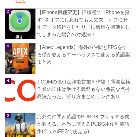
【iPhone機種変更】旧機種で “iPhoneを探
す” をオフにし忘れても大丈夫。オフにせ
ずデータ移行をしたり、旧機種を初期化し
てしまった場合の対処法！
【Apex Legends】海外の仲間とFPSをす
る僕が教えるエーペックスで使える英語集
まとめ
J:COMの強引な詐欺営業を体験！電波点検
作業の正体は受ける義務もない悪質な点検
商法だった。断り方まとめリンクあり
海外の仲間と英語でPUBGをプレイする僕
が教える、本当に使えるPUBG用便利英語
集(全てのFPSで使える)