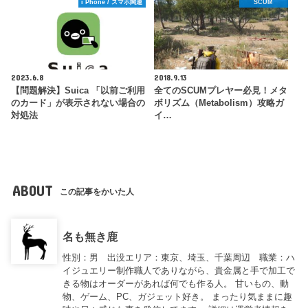
i Phone / スマホ関連
SCUM
2023.6.8
2018.9.13
【問題解決】Suica 「以前ご利用
全てのSCUMプレヤー必見！メタ
のカード」が表示されない場合の
ボリズム（Metabolism）攻略ガ
対処法
イ…
ABOUT
この記事をかいた人
名も無き鹿
性別：男 出没エリア：東京、埼玉、千葉周辺 職業：ハ
イジュエリー制作職人でありながら、貴金属と手で加工で
きる物はオーダーがあれば何でも作る人。 甘いもの、動
物、ゲーム、PC、ガジェット好き。 まったり気ままに趣