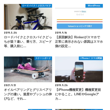
ロードバイク / クロスバイク
WordPress
2019.5.26
2019.9.16
ロードバイクとクロスバイクどっ
【原因解決】Rinkerがスマホで
ちが楽？違い、乗り方、スピード
正常に表示されない原因はスマホ
等、購入前に…
側の設定…
スケートボード
i Phone / スマホ関連
2021.9.13
2019.9.26
オイルベアリングとグリスベアリ
【iPhone機種変更】機種変更前
ングの違い。速度やプッシュの伸
にやること。LINEやGoogleア
びなど、それ…
カ…