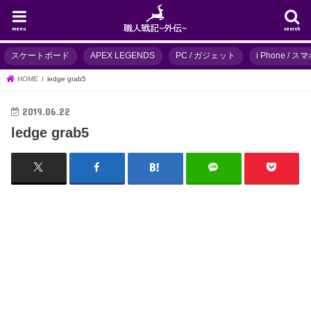
menu
search
スケートボード
APEX LEGENDS
PC / ガジェット
i Phone / 
HOME
ledge grab5
2019.06.22
ledge grab5