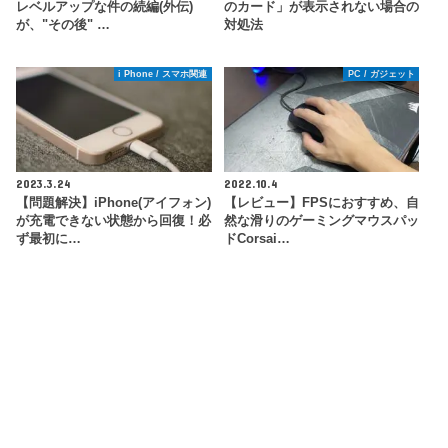
レベルアップな件の続編(外伝)
のカード」が表示されない場合の
が、"その後" …
対処法
i Phone / スマホ関連
PC / ガジェット
2023.3.24
2022.10.4
【問題解決】iPhone(アイフォン)
【レビュー】FPSにおすすめ、自
が充電できない状態から回復！必
然な滑りのゲーミングマウスパッ
ず最初に…
ドCorsai…