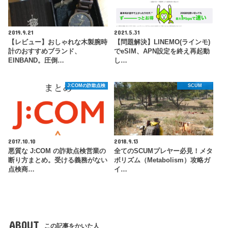
2019.9.21
2021.5.31
【レビュー】おしゃれな木製腕時
【問題解決】LINEMO(ラインモ)
計のおすすめブランド、
でeSIM、APN設定を終え再起動
EINBAND。圧倒…
し…
J:COMの詐欺点検
SCUM
2017.10.10
2018.9.13
悪質な J:COM の詐欺点検営業の
全てのSCUMプレヤー必見！メタ
断り方まとめ。受ける義務がない
ボリズム（Metabolism）攻略ガ
点検商…
イ…
ABOUT
この記事をかいた人