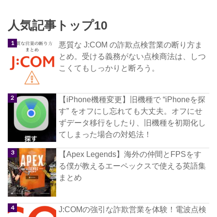
人気記事トップ10
悪質な J:COM の詐欺点検営業の断り方ま
とめ。受ける義務がない点検商法は、しつ
こくてもしっかりと断ろう。
【iPhone機種変更】旧機種で “iPhoneを探
す” をオフにし忘れても大丈夫。オフにせ
ずデータ移行をしたり、旧機種を初期化し
てしまった場合の対処法！
【Apex Legends】海外の仲間とFPSをす
る僕が教えるエーペックスで使える英語集
まとめ
J:COMの強引な詐欺営業を体験！電波点検