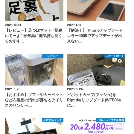
2021.10.14
2021.1.16
【レビュー】足つぼマット "足裏
【解決！】iPhoneアップデート
いてーよ" が最高に痛気持ち良く
エラー4000でアップデートが出
ておすす…
来ない…
レビュー
スケートボード
2021.5.7
2021.5.26
【おすすめ】ソファやカーペット
ピボットカップ(ブッシュ)を
など布製品の汚れが落ちるアイリ
Riptide(リップダイド)WFB96a
スのリンサー…
に…
おすすめグッズ
i Phone / スマホ関連